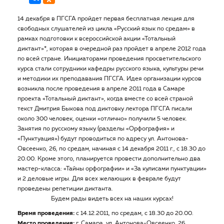
14 декабря в ПГСГА пройдет первая бесплатная лекция для
свободных слушателей из цикла «Русский язык по средам» в
рамках подготовки к всероссийской акции «Тотальный
диктант»*, которая в очередной раз пройдет в апреле 2012 года
по всей стране. Инициаторами проведения просветительского
курса стали сотрудники кафедры русского языка, культуры речи
и методики их преподавания ПГСГА. Идея организации курсов
возникла после проведения в апреле 2011 года в Самаре
проекта «Тотальный диктант», когда вместе со всей страной
текст Дмитрия Быкова под диктовку лектора ПГСГА писали
около 300 человек, оценки «отлично» получили 5 человек.
Занятия по русскому языку (разделы «Орфография» и
«Пунктуация») будут проводиться по адресу ул. Антонова-
Овсеенко, 26, по средам, начиная с 14 декабря 2011 г., с 18.30 до
20.00. Кроме этого, планируется провести дополнительно два
мастер-класса: «Тайны орфографии» и «За кулисами пунктуации»
и 2 деловые игры. Для всех желающих в феврале будут
проведены репетиции диктанта.
Будем рады видеть всех на наших курсах!
Время проведения:
с 14.12.2011, по средам, с 18.30 до 20.00.
Место проведения:
г. Самара, ул. Антонова-Овсеенко, 26.