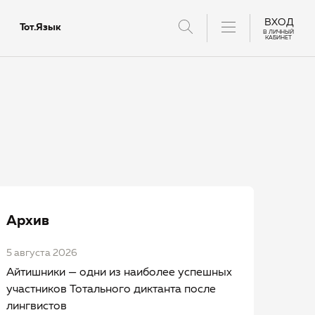
ВХОД
Тот.Язык
В ЛИЧНЫЙ
КАБИНЕТ
тантов
Архив
5 августа 2026
Айтишники — одни из наиболее успешных
участников Тотального диктанта после
лингвистов