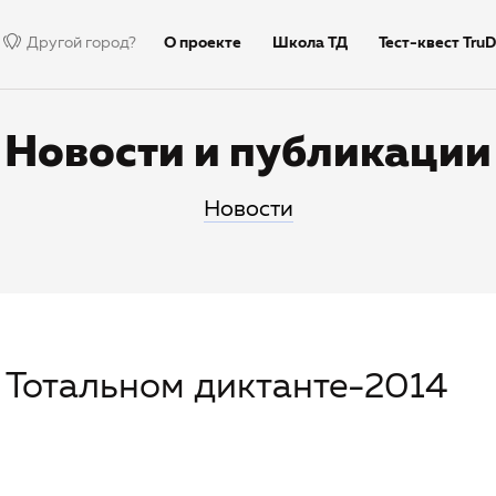
Другой город?
О проекте
Школа ТД
Тест-квест TruD
Недиктант.Дети
Столица
Тексты дик
Новости и публикации
Новости
в Тотальном диктанте-2014