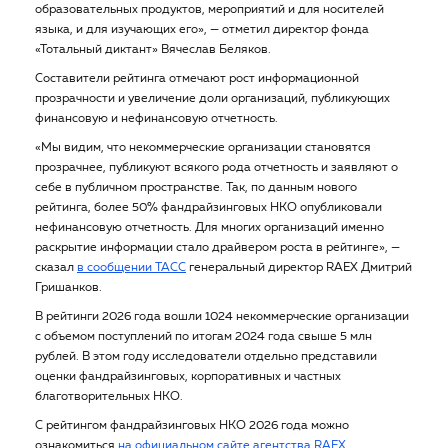
образовательных продуктов, мероприятий и для носителей
языка, и для изучающих его», — отметил директор фонда
«Тотальный диктант» Вячеслав Беляков.
Составители рейтинга отмечают рост информационной
прозрачности и увеличение доли организаций, публикующих
финансовую и нефинансовую отчетность.
«Мы видим, что некоммерческие организации становятся
прозрачнее, публикуют всякого рода отчетность и заявляют о
себе в публичном пространстве. Так, по данным нового
рейтинга, более 50% фандрайзинговых НКО опубликовали
нефинансовую отчетность. Для многих организаций именно
раскрытие информации стало драйвером роста в рейтинге», —
сказал
в сообщении ТАСС
генеральный директор RAEX Дмитрий
Гришанков.
В рейтинги 2026 года вошли 1024 некоммерческие организации
с объемом поступлений по итогам 2024 года свыше 5 млн
рублей. В этом году исследователи отдельно представили
оценки фандрайзинговых, корпоративных и частных
благотворительных НКО.
С рейтингом фандрайзинговых НКО 2026 года можно
ознакомиться
на официальном сайте агентства RAEX
.