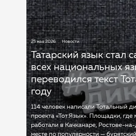
25 мая 2026
Новости
Татарский язык стал 
всех национальных яз
переводился текст То
году
114 человек написали Тотальный ди
проекта «Тот.Язык». Площадки, где
работали в Качканаре, Ростове-на-
месте по популярности — бурятский