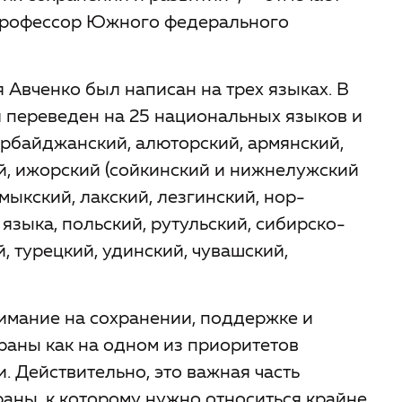
 профессор Южного федерального
я Авченко был написан на трех языках. В
л переведен на 25 национальных языков и
зербайджанский, алюторский, армянский,
ий, ижорский (сойкинский и нижнелужский
умыкский, лакский, лезгинский, нор-
языка, польский, рутульский, сибирско-
й, турецкий, удинский, чувашский,
имание на сохранении, поддержке и
раны как на одном из приоритетов
 Действительно, это важная часть
раны, к которому нужно относиться крайне