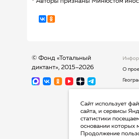
* Авторы признаны Минюстом инос
© Фонд «Тотальный
Инфор
диктант», 2015–2026
О прое
Геогра
Новост
Тест-к
Сайт использует фа
сайта, и сервисы Ян
Тот.Яз
статистики посещаем
Недикт
основании которых 
Продолжение пользо
Вопрос