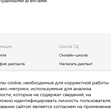
транными агентами.
мация
Школа ТД
кте
Онлайн-школа
фия диктанта
Написать диктант
и и события
Курс «Никогда не пиши "ни
когда"»
вест TruD
йлы cookie, необходимые для корректной работы
декс-метрики, используемые для анализа
Курс «Мыш кродеться»
ык
ости, которые не содержат сведений, на
Курс «Русская пунктуация:
ант.Дети
можно идентифицировать личность пользователя
болевые точки... и двоеточ
вания сайтом является согласием на применение
ы и ответы