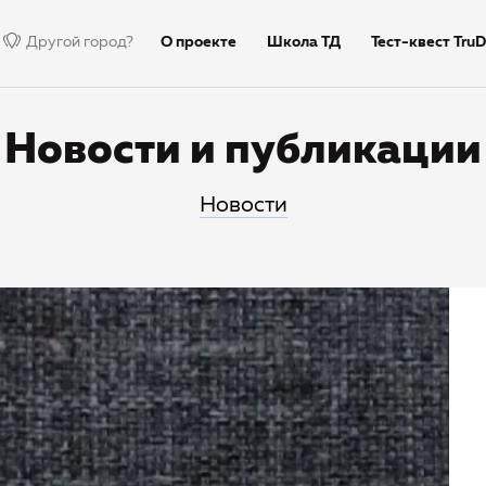
Другой город?
О проекте
Школа ТД
Тест-квест TruD
Недиктант.Дети
Столица
Тексты дик
Новости и публикации
Новости