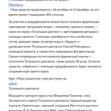
с помощью краудфандинга на платформе
Planeta.ru
. Сбор средств продолжался с 16 октября по 17 декабря, за это
время проект поддержал 901 спонсор.
За участие в краудфандинге можно было получить фирменную
сувенирную продукцию акции – например, кружки и значки, –
книги из серии «Тотальный диктант» с автографами авторов и
команды проекта. Спонсоры приобрели и пять необычных
лотов, дающих право на вечер игры в «Эрудит» с
руководителем Тотального диктанта Ольгой Ребковец и
командой проекта, а также пять сувенирных фигурок мыши.
Самым популярным лотом оказался фирменный значок с
логотипом Тотального диктанта: таких купили 78 штук. Остаток
средств, собранных с помощью краудфандинга, будет вложен в
создание еще одного курса.
Курс «Мыш кродеться» уже доступен на
сайте
Тотального диктанта.
Ведущим и автором курса стал Владимир Пахомов, член
Экспертного совета Тотального диктанта, главный редактор
портала «Грамота.ру», научный сотрудник Института русского
языка им. В. В. Виноградова РАН, член Орфографической