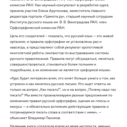
комиссии РАН. Как научный консультант в разработке курса
приняла участие Елена Арутюнова, заместитель главного
редактора портала «Грамота.ру», старший научный сотрудник
Института русского языка им. В. В. Виноградова РАН, член
Орфографической комиссии РАН.
Цель его создателей – показать, что русский язык — это живой
организм, и правила орфографии не установлены раз и
навсегда, а представляют собой результат кропотливой
многолетней работы лингвистов по выстраиванию системы
русского правописания. Правила могут обсуждаться, меняться,
совершенствоваться, становиться более полными и
подробными, а их изменение не является «реформой языка».
«Курс будет интересен всем, кто хочет больше узнать о том, как
устроено и как менялось русское письмо. Кто ищет ответы не
только на вопрос „Как писать?‟, но и на вопрос „Почему надо так
писать?‟ Мы вместе проанализируем разные предложения по
изменению правил русской орфографии, оценим их плюсы и
минусы — и обязательно вспомним действующие правила и
потренируемся писать слова в соответствии с ними», —
объясняет Владимир Пахомов.
Название курса создатели взяли из мема неспроста: именно