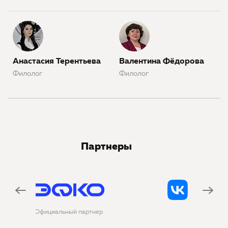
Анастасия Терентьева
Валентина Фёдорова
Филолог
Филолог
Партнеры
р
Официальная соцсеть