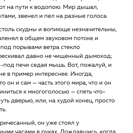
кот на пути к водопою. Мир дышал,
ытами, звенел и пел на разные голоса.
столь скудны и вопиюще незначительны,
членял в общем звуковом потоке и
под порывами ветра стекло
трескивал давно не чищенный дымоход;
-под печи седая мышь. Вот, пожалуй, и
е в пример интереснее. Иногда,
 он и сам — часть этого мира, что и он
иниться к многоголосью — спеть что-
уть дверью, или, на худой конец, просто
ть.
причесанный, он уже стоял у
ыми часами в руках. Дождавшись, когда