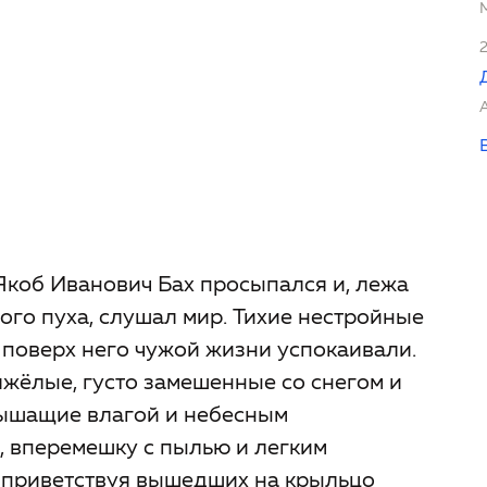
 Якоб Иванович Бах просыпался и, лежа
ого пуха, слушал мир. Тихие нестройные
и поверх него чужой жизни успокаивали.
яжёлые, густо замешенные со снегом и
дышащие влагой и небесным
е, вперемешку с пылью и легким
 приветствуя вышедших на крыльцо