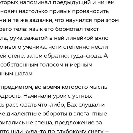
которых напоминал предыдущий и ничем
нович настолько привык произносить
ни и те же задачки, что научился при этом
его тела: язык его бормотал текст
а, рука зажатой в ней линейкой вяло
ливого ученика, ноги степенно несли
ей стене, затем обратно, туда-сюда. А
 собственным голосом и мерным
шным шагам.
предметом, во время которого мысль
дрость. Начинали урок с устных
 рассказать что-либо, Бах слушал и
ие диалектные обороты в элегантные
вигались не спеша, предложение за
дто шли куда-то по глубокому снегу —