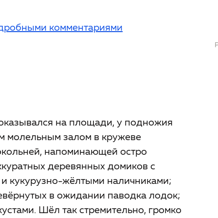
подробными комментариями
 оказывался на площади, у подножия
м молельным залом в кружеве
окольней, напоминающей остро
ккуратных деревянных домиков с
 и кукурузно-жёлтыми наличниками;
евёрнутых в ожидании паводка лодок;
устами. Шёл так стремительно, громко