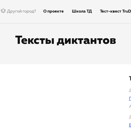
Другой город?
О проекте
Школа ТД
Тест-квест TruD
Недиктант.Дети
Столица
Тексты дик
Тексты диктантов