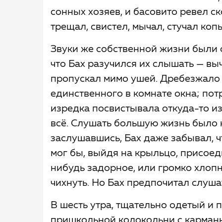
сонных хозяев, и басовито ревел с
трещал, свистел, мычал, стучал коп
Звуки же собственной жизни были 
что Бах разучился их слышать — вы
пропускал мимо ушей. Дребезжало 
единственного в комнате окна; по
изредка посвистывала откуда-то из
всё. Слушать большую жизнь было н
заслушавшись, Бах даже забывал, что
мог бы, выйдя на крыльцо, присоед
нибудь задорное, или громко хлопн
чихнуть. Но Бах предпочитал слуша
В шесть утра, тщательно одетый и 
пришкольной колокольни с карманн