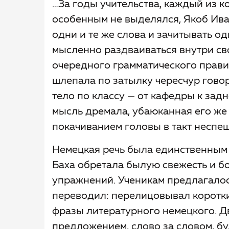
…За годы учительства, каждый из 
особенным не выделялся, Якоб Ива
одни и те же слова и зачитывать од
мысленно раздваиваться внутри сво
очередного грамматического правил
шлепала по затылку чересчур говор
тело по классу — от кафедры к задн
мысль дремала, убаюканная его же
покачиванием головы в такт неспе
Немецкая речь была единственным 
Баха обретала былую свежесть и бо
упражнений. Ученикам предлагалось
переводил: перелицовывал коротк
фразы литературного немецкого. Д
предложением, слово за словом, бу