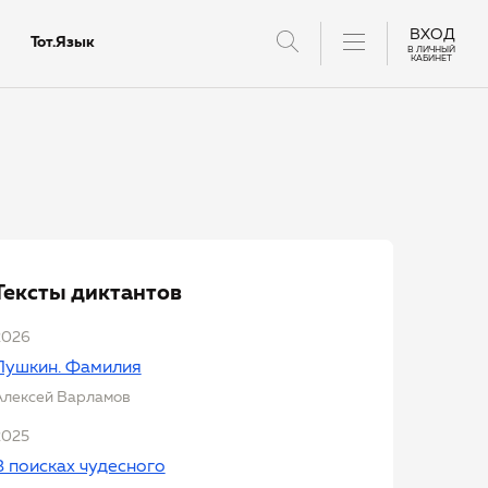
ВХОД
Тот.Язык
В ЛИЧНЫЙ
КАБИНЕТ
тантов
Тексты диктантов
2026
Пушкин. Фамилия
Алексей Варламов
2025
В поисках чудесного