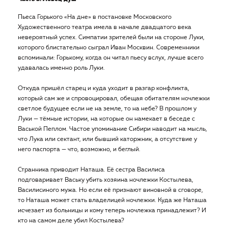
Пьеса Горького «На дне» в постановке Московского
Художественного театра имела в начале двадцатого века
невероятный успех. Симпатии зрителей были на стороне Луки,
которого блистательно сыграл Иван Москвин. Современники
вспоминали: Горькому, когда он читал пьесу вслух, лучше всего
удавалась именно роль Луки.
Откуда пришёл старец и куда уходит в разгар конфликта,
который сам же и спровоцировал, обещая обитателям ночлежки
светлое будущее если не на земле, то на небе? В прошлом у
Луки — тёмные истории, на которые он намекает в беседе с
Васькой Пеплом. Частое упоминание Сибири наводит на мысль,
что Лука или сектант, или бывший каторжник, а отсутствие у
него паспорта — что, возможно, и беглый.
Странника приводит Наташа. Её сестра Василиса
подговаривает Ваську убить хозяина ночлежки Костылева,
Василисиного мужа. Но если её признают виновной в сговоре,
то Наташа может стать владелицей ночлежки. Куда же Наташа
исчезает из больницы и кому теперь ночлежка принадлежит? И
кто на самом деле убил Костылева?