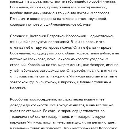
напыщенных фраз, нисколько не заботящийся о своём имении.
Собакевич, напротив, приверженец всего материального,
вообще лишённый каких бы то ни было духовных запросов.
Плюшкин и вовсе «прореха на человечестве», скупердяй,
совершенно потерявший человеческое обличье.
Сложнее с Настасьей Петровной Коробочкой — единственной
женщиной в ряду этих персонажей. В чём её порок и что
отличает её от других героев поэмы? Она не фанатик вроде
Собакевича, колодец у которого обшит корабельным дубом, и не
похожа на Манилова, помешанного на красоте усадебных
строений. Коробочка не транжирит деньги, как Ноздрёв, имение
у неё небольшое, зато доходное. Она расчётлива, но, в отличие
от Плюшкина, не скупа: накормила Чичикова вкусным и сытным
завтраком, где были грибки, и пирожки, и блины с топлёным
маслицем.
Коробочка простосердечна, но страх перед новым у нее
доведен до крайности. Все вокруг меняется, а она все так же
живет по старинке. Ее связь с миром осуществляется по
традиционной схеме «товар — деньги — товар», которую
нарушает Чичиков: покупая «мертвые души», он деньги отдает,
а реальный товар не получает. Это и настораживает Коробочку.