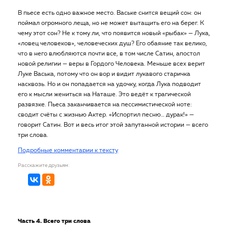
В пьесе есть одно важное место. Ваське снится вещий сон: он
поймал огромного леща, но не может вытащить его на берег. К
чему этот сон? Не к тому ли, что появится новый «рыбак» — Лука,
«ловец человеков», человеческих душ? Его обаяние так велико,
что в него влюбляются почти все, в том числе Сатин, апостол
новой религии — веры в Гордого Человека. Меньше всех верит
Луке Васька, потому что он вор и видит лукавого старичка
насквозь. Но и он попадается на удочку, когда Лука подводит
его к мысли жениться на Наташе. Это ведёт к трагической
развязке. Пьеса заканчивается на пессимистической ноте:
сводит счёты с жизнью Актер. «Испортил песню… дурак!» —
говорит Сатин. Вот и весь итог этой запутанной истории — всего
три слова.
Подробные комментарии к тексту
Расскажите друзьям:
Часть 4. Всего три слова