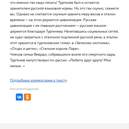
что именно так надо писать! Тургенев был и остается
хранителем русской языковой нормы. Но это так скучно, скажете
вы. Однако не считается скучным хранить меру весов и эталон
времени — на этом держится цивилизация. Русская
цивилизация с ее главным достоянием — русским языком
держится благодаря Тургеневу. Начитавшись социальных сетей,
не худо свериться с эталоном подлинной русской речи, а эталон
этот хранится в тургеневских томах: в «Записках охотника»,
«Отцах и детях», «Степном короле Лире».
Членов семьи Виардо, собравшихся возле его смертного одра,
Тургенев напутствовал по-русски: «Любите друг друга! Мои
милые…»
Подробные комментарии к тексту
Расскажите друзьям: