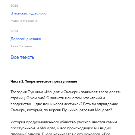
2025
В поисках чудесного
Марина Москвина
2024
Дорогой дневник
Анна Матвеева
Все тексты
Часть 1. Теоретическое преступление
Трагедия Пушкина «Моцарт и Сальери» занимает всего десять
страниц. О чем она? О зависти или о том, что «гений и
злодейство — две вещи несовместные»? Есть ли оправдание
Сальери, который, по версии Пушкина, отравил Моцарта?
История предумышленного убийства рассказывается самим
преступником: и Моцарта, и все происходящее мы видим
глазами Сальери. Пьеса начинается с его монолога: «Все