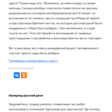
здесь? Только ищи это». Возможно, он имел в виду ту самую
палочку. Сколько вообще слов могло поместиться на прутике,
вырезанном из сосновой или берёзовой ветки? А может, он
вспоминал в тот момент, как его младший сын Миша во время
ссоры протянул братьям листок, на котором детской рукой было
нацарапано: «Надо быть добрум». Они засмеялись, и ссора
сошла на нет. Толстой пришёл в восхищение от наивных,
простодушных слов ребенка и впоследствии их часто повторял.
Вот и разгадка, вот и весь немудрёный рецепт человеческого
счастья: просто надо быть добрым.
Подробные комментарии к тексту
Расскажите друзьям:
Камергер русской речи
Задумайтесь: почему учителя-словесники так любят
использовать сочинения Тургенева для диктантов? Да потому,