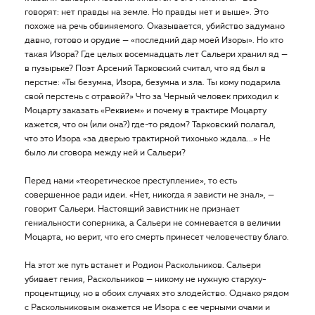
говорят: нет правды на земле. Но правды нет и выше». Это
похоже на речь обвиняемого. Оказывается, убийство задумано
давно, готово и орудие — «последний дар моей Изоры». Но кто
такая Изора? Где целых восемнадцать лет Сальери хранил яд —
в пузырьке? Поэт Арсений Тарковский считал, что яд был в
перстне: «Ты безумна, Изора, безумна и зла. Ты кому подарила
свой перстень с отравой?» Что за Черный человек приходил к
Моцарту заказать «Реквием» и почему в трактире Моцарту
кажется, что он (или она?) где-то рядом? Тарковский полагал,
что это Изора «за дверью трактирной тихонько ждала...» Не
было ли сговора между ней и Сальери?
Перед нами «теоретическое преступление», то есть
совершенное ради идеи. «Нет, никогда я зависти не знал», —
говорит Сальери. Настоящий завистник не признает
гениальности соперника, а Сальери не сомневается в величии
Моцарта, но верит, что его смерть принесет человечеству благо.
На этот же путь встанет и Родион Раскольников. Сальери
убивает гения, Раскольников — никому не нужную старуху-
процентщицу, но в обоих случаях это злодейство. Однако рядом
с Раскольниковым окажется не Изора с ее черными очами и