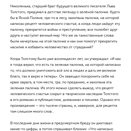
Николенька, старший брат будущего великого писателя Льва
Толстого, придумал в детстве легенду о зелёной палочке: будто
бы в Ясной Поляне, где-то в лесу, закопана палочка, на которой
написан рецепт человеческого счастья, а когда люди найдут эту
палочку, прекратятся войны и преступления, все полюбят друг
друга и наступит вечный мир. Что же за таинственные слова
были начертаны на этой палочке и как они помогут прекратить
насилие и избавить человечество от страданий?
Когда Толстому было уже восемьдесят лет, он утверждал: «И как
я тогда верил, что есть та зеленая палочка, на которой написано
то, что должно уничтожить всё зло в людях и дать им великое
благо, так я верю и теперь». Он завещал похоронить себя на
краю оврага, в том месте, где, по преданию, и закопана эта
зеленая палочка. Из этого можно сделать вывод, что рецепт
человеческого счастья сокрыт в творческом наследии Толстого:
в его романах и публицистике, дневниках и письмах. Однако его
произведения — это тысячи страниц, и, наверное, для рецепта
там слишком много слов…
В последние дни жизни в предсмертном бреду он диктовал
какие-то цифры, а потом спрашивал близких: «Что написано