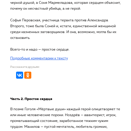
черной душой, а Соня Мармеладова, которая сердцем объяснит,
почему он несчастный убийца, а не герой.
Софья Перовская, участница теракта против Александра
Второго, тоже была Соней и, кстати, единственной женщиной
среди казненных заговорщиков. И она, возможно, могла бы их
остановить.
Всего-то и надо — простое сердце.
Подробные комментарии к тексту
Расскажите друзьям:
Часть 2. Простое сердце
В поэме Гоголя «Мёртвые души» каждый герой олицетворяет те
или иные человеческие пороки. Ноздрёв — авантюрист, игрок,
проматывающий состояние, заработанное тяжким чужим
трудом. Манилов — пустой мечтатель, любитель громких,