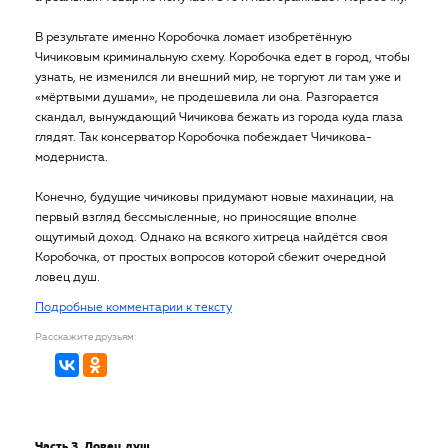
В результате именно Коробочка ломает изобретённую
Чичиковым криминальную схему. Коробочка едет в город, чтобы
узнать, не изменился ли внешний мир, не торгуют ли там уже и
«мёртвыми душами», не продешевила ли она. Разгорается
скандал, вынуждающий Чичикова бежать из города куда глаза
глядят. Так консерватор Коробочка побеждает Чичикова-
модерниста.
Конечно, будущие чичиковы придумают новые махинации, на
первый взгляд бессмысленные, но приносящие вполне
ощутимый доход. Однако на всякого хитреца найдётся своя
Коробочка, от простых вопросов которой сбежит очередной
ловец душ.
Подробные комментарии к тексту
Расскажите друзьям:
Часть 3. Ловец душ