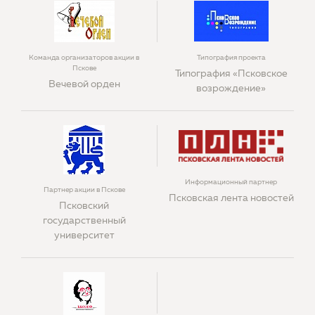
Команда организаторов акции в
Типография проекта
Пскове
Типография «Псковское
Вечевой орден
возрождение»
Информационный партнер
Партнер акции в Пскове
Псковская лента новостей
Псковский
государственный
университет