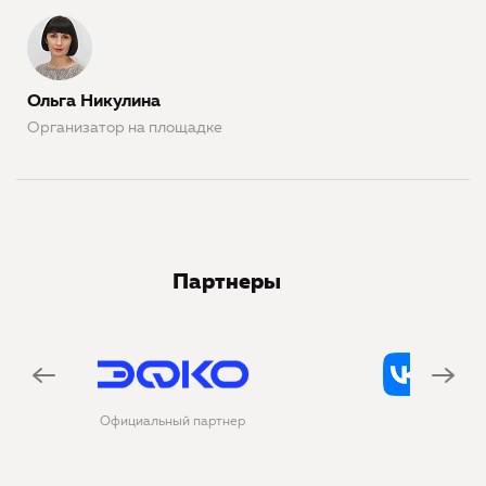
Ольга Никулина
Организатор на площадке
Партнеры
тнер
Официальная соцсеть