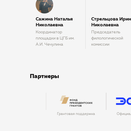
Сажина Наталья
Стрельцова Ирин
Николаевна
Николаевна
Координатор
Председатель
площадки в ЦГБ им.
филологической
А.И. Чечулина
комиссии
Партнеры
Грантовая поддержка
Официа