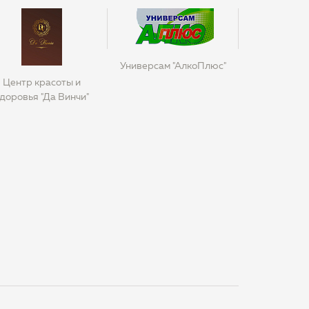
Универсам "АлкоПлюс"
Центр красоты и
доровья "Да Винчи"