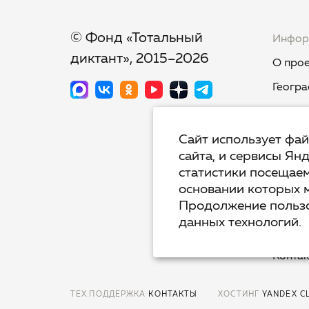
© Фонд «Тотальный
Инфор
диктант», 2015–2026
О прое
Геогра
Новост
Тест-к
Сайт использует фа
сайта, и сервисы Ян
Тот.Яз
статистики посещаем
Недикт
основании которых 
Продолжение пользо
Вопрос
данных технологий.
Полит
Конта
ТЕХ.ПОДДЕРЖКА
КОНТАКТЫ
ХОСТИНГ
YANDEX C