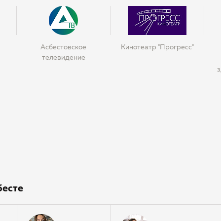
Асбестовское
Кинотеатр "Прогресс"
телевидение
з
бесте