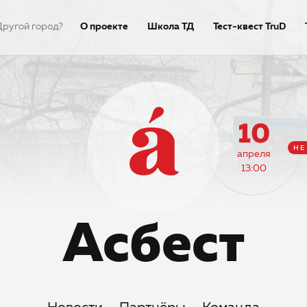
Другой город?
О проекте
Школа ТД
Тест-квест TruD
Недиктант.Дети
Столица
Тексты диктант
10
НЕ
апреля
13:00
Асбест