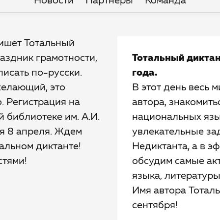
Новости
Партнёры
Команда
пишет Тотальный
аздник грамотности,
Тотальный диктан
писать по-русски.
года.
желающий, это
В этот день весь м
. Регистрация на
автора, знакомить
 библиотеке им. А.И.
национальных язык
ся 8 апреля. Ждем
увлекательные зад
альном диктанте!
Недиктанта, а в 
стями!
обсудим самые ак
языка, литературы
Имя автора Тоталь
сентября!