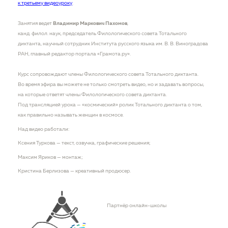
к третьему видеоуроку
.
Занятия ведет
Владимир Маркович Пахомов
,
канд. филол. наук, председатель Филологического совета Тотального
диктанта, научный сотрудник Института русского языка им. В. В. Виноградова
РАН, главный редактор портала «Грамота.ру».
Курс сопровождают члены Филологического совета Тотального диктанта.
Во время эфира вы можете не только смотреть видео, но и задавать вопросы,
на которые ответят члены Филологического совета диктанта.
Под трансляцией урока — «космический» ролик Тотального диктанта о том,
как правильно называть женщин в космосе.
Над видео работали:
Ксения Туркова — текст, озвучка, графические решения;
Максим Яриков — монтаж;
Кристина Берлизова — креативный продюсер.
Партнёр онлайн-школы