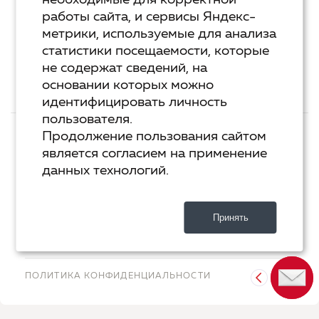
необходимые для корректной
Курс «Я пишу - мне отвечают»
работы сайта, и сервисы Яндекс-
метрики, используемые для анализа
Сервисы
статистики посещаемости, которые
Организовать акцию в своем городе
не содержат сведений, на
основании которых можно
идентифицировать личность
пользователя.
ТЕХ.ПОДДЕРЖКА
КОНТАКТЫ
Продолжение пользования сайтом
является согласием на применение
ХОСТИНГ
YANDEX CLOUD
данных технологий.
РАЗРАБОТКА
2-UP.RU
Принять
ДИЗАЙН
SHOROSHILOV.RU
ПОЛИТИКА КОНФИДЕНЦИАЛЬНОСТИ