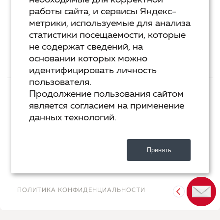
необходимые для корректной
Курс «Я пишу - мне отвечают»
работы сайта, и сервисы Яндекс-
метрики, используемые для анализа
Сервисы
статистики посещаемости, которые
Организовать акцию в своем городе
не содержат сведений, на
основании которых можно
идентифицировать личность
пользователя.
ТЕХ.ПОДДЕРЖКА
КОНТАКТЫ
Продолжение пользования сайтом
является согласием на применение
ХОСТИНГ
YANDEX CLOUD
данных технологий.
РАЗРАБОТКА
2-UP.RU
Принять
ДИЗАЙН
SHOROSHILOV.RU
ПОЛИТИКА КОНФИДЕНЦИАЛЬНОСТИ