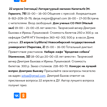
22 апреля (пятница)
Литературный магазин КапиталЪ (М.
Горького, 78)
15-00 – 16-00 Общение с прессой. Аккредитация:
8-913-209-15-79, darya.mejzer@gmail.com 16-00 – 17-00 Встреча
с читателями. Вход свободный.
Дом ученых СО РАН (Малый
зал)
19-00 – 21-00 «15 лет вместе». Творческий вечер Дмитрия
Быкова и Ирины Лукьяновой. Стоимость билетов 250 и 300 р. на
кафедре ОиРЯ НГУ (телефон 363-42-30), 500 р. в кассе Дома
ученых.
23 апреля (суббота)
Новосибирский государственный
университет (Пирогова, 2)
15-00 – 16-00 Тотальный диктант.
Приветствие участников.
Кабаре-кафе "Бродячая собака"
(Каменская, 32)
18-00 до 20-00 «15 лет вместе». Творческий
вечер Дмитрия Быкова и Ирины Лукьяновой. Стоимость
билетов: 300 р. Заказ столиков: 218-80-70.
Конкурс на лучший
вопрос Дмитрию Быкову
Присылайте свои вопросы писателю
на адрес
izitsa@gmail.com
. Дмитрий Быков ответит на
присланные вопросы 22 апреля в ДУ. Автор лучшего вопроса
получит приз.