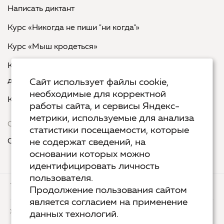
Написать диктант
Курс «Никогда не пиши "ни когда"»
Курс «Мыш кродеться»
Курс «Русская пунктуация: болевые точки... и
двоеточия»
Сайт использует файлы cookie,
необходимые для корректной
Курс «Я пишу - мне отвечают»
работы сайта, и сервисы Яндекс-
метрики, используемые для анализа
Сервисы
статистики посещаемости, которые
Организовать акцию в своем городе
не содержат сведений, на
основании которых можно
идентифицировать личность
пользователя.
ТЕХ.ПОДДЕРЖКА
КОНТАКТЫ
Продолжение пользования сайтом
является согласием на применение
ХОСТИНГ
YANDEX CLOUD
данных технологий.