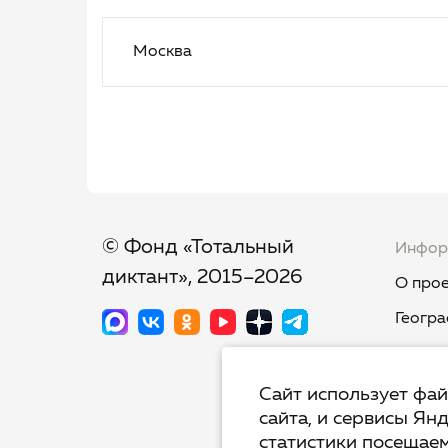
Москва
© Фонд «Тотальный
Инфор
диктант», 2015–2026
О прое
Геогра
Новост
Тест-к
Сайт использует фа
сайта, и сервисы Ян
Тот.Яз
статистики посещаем