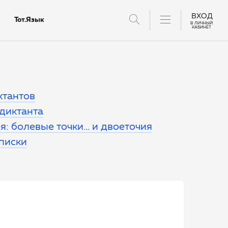
ВХОД
Тот.Язык
В ЛИЧНЫЙ
КАБИНЕТ
тантов
ктантов
 диктанта
: болевые точки... и двоеточия
еписки