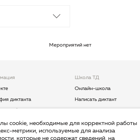
Мероприятий нет
мация
Школа ТД
кте
Онлайн-школа
фия диктанта
Написать диктант
и и события
Курс «Никогда не пиши "ни
когда"»
вест TruD
йлы cookie, необходимые для корректной работы
декс-метрики, используемые для анализа
Курс «Мыш кродеться»
ык
ости, которые не содержат сведений, на