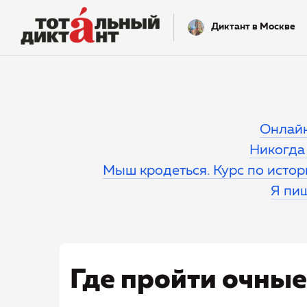
Диктант в Москве
Онлай
Никогда 
Мыш кродеться. Курс по исто
Я пиш
Где пройти очны