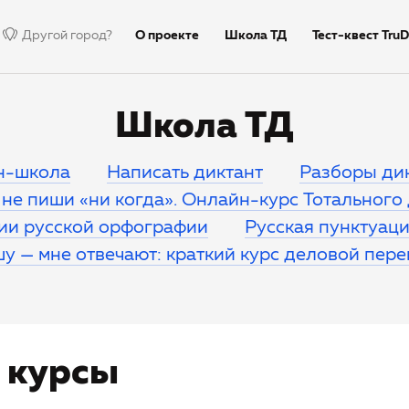
Другой город?
О проекте
Школа ТД
Тест-квест TruD
Недиктант.Дети
Столица
Тексты дик
Школа ТД
н-школа
Написать диктант
Разборы ди
не пиши «ни когда». Онлайн-курс Тотального
рии русской орфографии
Русская пунктуация
у — мне отвечают: краткий курс деловой пер
е курсы