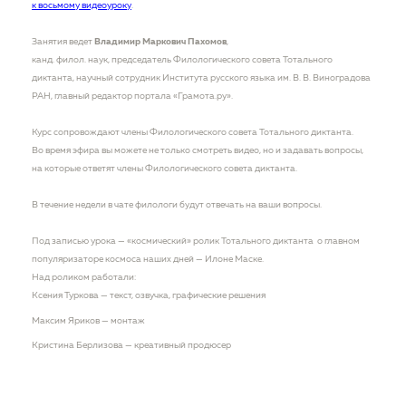
к восьмому видеоуроку
.
Занятия ведет
Владимир Маркович Пахомов
,
канд. филол. наук, председатель Филологического совета Тотального
диктанта, научный сотрудник Института русского языка им. В. В. Виноградова
РАН, главный редактор портала «Грамота.ру».
Курс сопровождают члены Филологического совета Тотального диктанта.
Во время эфира вы можете не только смотреть видео, но и задавать вопросы,
на которые ответят члены Филологического совета диктанта.
В течение недели в чате филологи будут отвечать на ваши вопросы.
Под записью урока — «космический» ролик Тотального диктанта о главном
популяризаторе космоса наших дней — Илоне Маске.
Над роликом работали:
Ксения Туркова — текст, озвучка, графические решения
Максим Яриков — монтаж
Кристина Берлизова — креативный продюсер