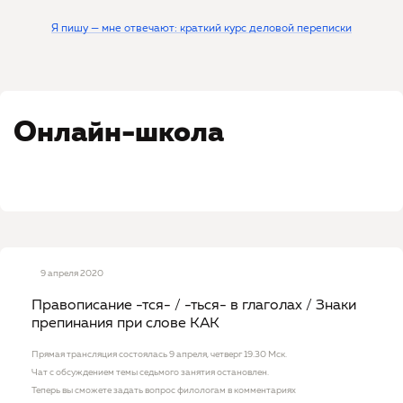
Я пишу — мне отвечают: краткий курс деловой переписки
Онлайн-школа
9 апреля 2020
Правописание -тся- / -ться- в глаголах / Знаки
препинания при слове КАК
Прямая трансляция состоялась 9 апреля, четверг 19.30 Мск.
Чат с обсуждением темы седьмого занятия остановлен.
Теперь вы сможете задать вопрос филологам в комментариях