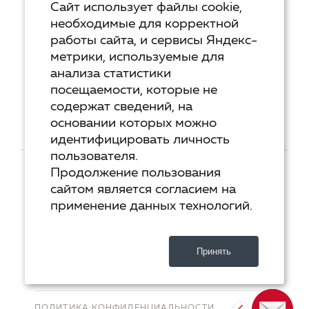
Курс «Русская пунктуация: болевые точки... и
Сайт использует файлы cookie,
двоеточия»
необходимые для корректной
работы сайта, и сервисы Яндекс-
Курс «Я пишу - мне отвечают»
метрики, используемые для
анализа статистики
Сервисы
посещаемости, которые не
Организовать акцию в своем городе
содержат сведений, на
основании которых можно
идентифицировать личность
пользователя.
ТЕХ.ПОДДЕРЖКА
КОНТАКТЫ
Продолжение пользования
сайтом является согласием на
ХОСТИНГ
YANDEX CLOUD
применение данных технологий.
РАЗРАБОТКА
2-UP.RU
Принять
ДИЗАЙН
SHOROSHILOV.RU
ПОЛИТИКА КОНФИДЕНЦИАЛЬНОСТИ