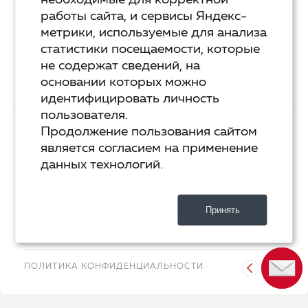
необходимые для корректной
Курс «Я пишу - мне отвечают»
работы сайта, и сервисы Яндекс-
метрики, используемые для анализа
Сервисы
статистики посещаемости, которые
Организовать акцию в своем городе
не содержат сведений, на
основании которых можно
идентифицировать личность
пользователя.
ТЕХ.ПОДДЕРЖКА
КОНТАКТЫ
Продолжение пользования сайтом
является согласием на применение
ХОСТИНГ
YANDEX CLOUD
данных технологий.
РАЗРАБОТКА
2-UP.RU
Принять
ДИЗАЙН
SHOROSHILOV.RU
ПОЛИТИКА КОНФИДЕНЦИАЛЬНОСТИ