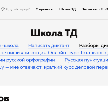
Другой город?
О проекте
Школа ТД
Тест-квест TruD
Недиктант.Дети
Столица
Тексты дик
Школа ТД
н-школа
Написать диктант
Разборы ди
не пиши «ни когда». Онлайн-курс Тотального
рии русской орфографии
Русская пунктуация
у — мне отвечают: краткий курс деловой пер
ов