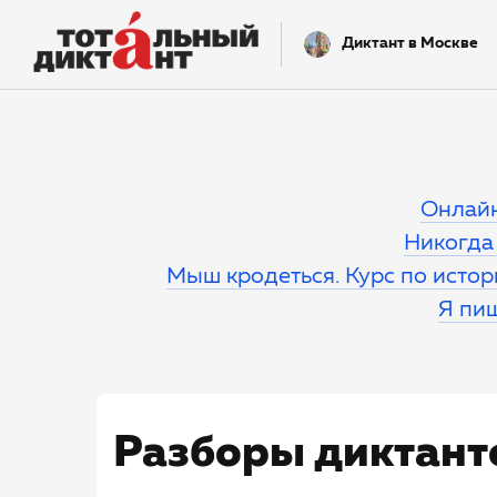
Диктант в Москве
Онлай
Никогда 
Мыш кродеться. Курс по исто
Я пиш
Разборы диктант