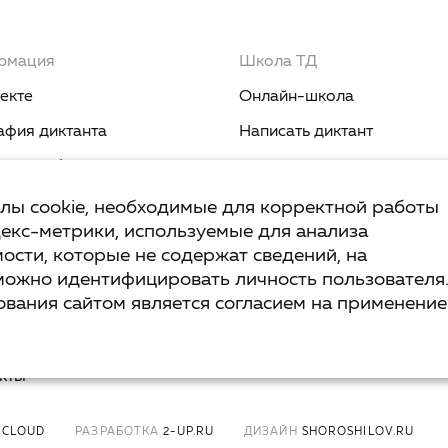
рмация
Школа ТД
екте
Онлайн-школа
афия диктанта
Написать диктант
ти и события
Курс «Никогда не пиши "ни
когда"»
квест TruD
йлы cookie, необходимые для корректной работы
декс-метрики, используемые для анализа
Курс «Мыш кродеться»
зык
ости, которые не содержат сведений, на
Курс «Русская пунктуация:
тант.Дети
можно идентифицировать личность пользователя
болевые точки... и двоеточ
вания сайтом является согласием на применение
сы и ответы
Курс «Я пишу - мне отвеча
ика конфиденциальности
кты
 CLOUD
РАЗРАБОТКА
2-UP.RU
ДИЗАЙН
SHOROSHILOV.RU