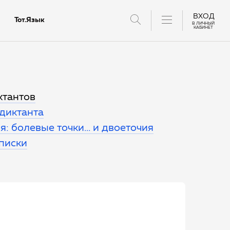
ВХОД
Тот.Язык
В ЛИЧНЫЙ
КАБИНЕТ
тантов
ктантов
 диктанта
: болевые точки... и двоеточия
еписки