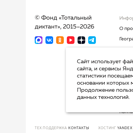
© Фонд «Тотальный
Инфо
диктант», 2015–2026
О про
Геогр
Новос
Тест-
Сайт использует фа
сайта, и сервисы Ян
Тот.Я
статистики посещаем
Недик
основании которых 
Продолжение пользо
Вопро
данных технологий.
Полит
Конта
ТЕХ.ПОДДЕРЖКА
КОНТАКТЫ
ХОСТИНГ
YANDEX