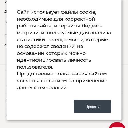
Курс «Русская пунктуация: болевые точки... и
двоеточия»
Сайт использует файлы cookie,
необходимые для корректной
Курс «Я пишу - мне отвечают»
работы сайта, и сервисы Яндекс-
метрики, используемые для анализа
Сервисы
статистики посещаемости, которые
Организовать акцию в своем городе
не содержат сведений, на
основании которых можно
идентифицировать личность
пользователя.
ТЕХ.ПОДДЕРЖКА
КОНТАКТЫ
Продолжение пользования сайтом
является согласием на применение
ХОСТИНГ
YANDEX CLOUD
данных технологий.
РАЗРАБОТКА
2-UP.RU
Принять
ДИЗАЙН
SHOROSHILOV.RU