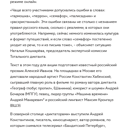
режиме онлайн.
«Чаще всего участниками допускались ошибки в словах:
«гармошка», «перрон», «семафор», «палисадник» и
«расхристанный». Эти ошибки связаны не столько с незнанием
правил русского языка, сколько с реалиями, в которых они
употребляются. Например, сейчас немного изменилась культура
и формат путешествий, и если слово «семафор» постепенно
уходит из речи, то и из письма тоже», - объясняет ситуацию
Наталья Кошкарёва, председатель экспертной комиссии
Тотального диктанта.
Текст в этом году для акции подготовил известный российский
прозаик Алексей Иванов. На площадках в Москве его
диктовали народный артист России Константин Хабенский,
сыгравший главную роль в фильме по роману автора диктанта
«Географ глобус пропил», (Шанинка), юморист и шоумен Андрей
Бочаров (МПГУ), певец, лидер группы «Машина времени»
Андрей Макаревич* и российский лингвист Максим Кронгауз
(ВШЭ).
В северной столице «диктаторами» выступили Андрей
Константинов, писатель, киносценарист, автор романов, по
которым снимался телесериал «Бандитский Петербург»,