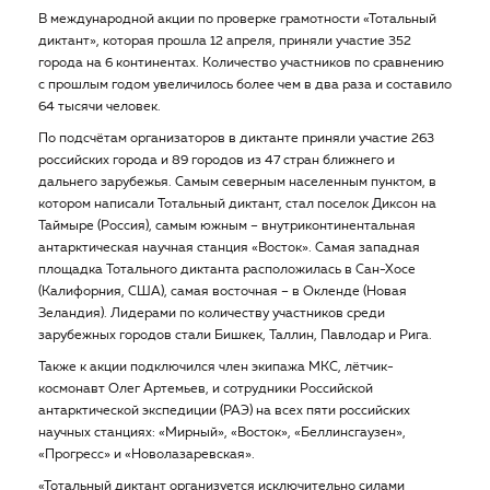
В международной акции по проверке грамотности «Тотальный
диктант», которая прошла 12 апреля, приняли участие 352
города на 6 континентах. Количество участников по сравнению
с прошлым годом увеличилось более чем в два раза и составило
64 тысячи человек.
По подсчётам организаторов в диктанте приняли участие 263
российских города и 89 городов из 47 стран ближнего и
дальнего зарубежья. Самым северным населенным пунктом, в
котором написали Тотальный диктант, стал поселок Диксон на
Таймыре (Россия), самым южным – внутриконтинентальная
антарктическая научная станция «Восток». Самая западная
площадка Тотального диктанта расположилась в Сан-Хосе
(Калифорния, США), самая восточная – в Окленде (Новая
Зеландия). Лидерами по количеству участников среди
зарубежных городов стали Бишкек, Таллин, Павлодар и Рига.
Также к акции подключился член экипажа МКС, лётчик-
космонавт Олег Артемьев, и сотрудники Российской
антарктической экспедиции (РАЭ) на всех пяти российских
научных станциях: «Мирный», «Восток», «Беллинсгаузен»,
«Прогресс» и «Новолазаревская».
«Тотальный диктант организуется исключительно силами