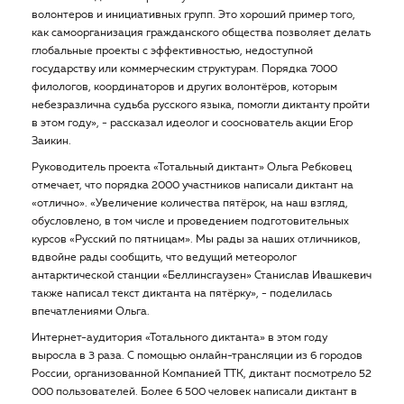
волонтеров и инициативных групп. Это хороший пример того,
как самоорганизация гражданского общества позволяет делать
глобальные проекты с эффективностью, недоступной
государству или коммерческим структурам. Порядка 7000
филологов, координаторов и других волонтёров, которым
небезразлична судьба русского языка, помогли диктанту пройти
в этом году», - рассказал идеолог и сооснователь акции Егор
Заикин.
Руководитель проекта «Тотальный диктант» Ольга Ребковец
отмечает, что порядка 2000 участников написали диктант на
«отлично». «Увеличение количества пятёрок, на наш взгляд,
обусловлено, в том числе и проведением подготовительных
курсов «Русский по пятницам». Мы рады за наших отличников,
вдвойне рады сообщить, что ведущий метеоролог
антарктической станции «Беллинсгаузен» Станислав Ивашкевич
также написал текст диктанта на пятёрку», - поделилась
впечатлениями Ольга.
Интернет-аудитория «Тотального диктанта» в этом году
выросла в 3 раза. С помощью онлайн-трансляции из 6 городов
России, организованной Компанией ТТК, диктант посмотрело 52
000 пользователей. Более 6 500 человек написали диктант в