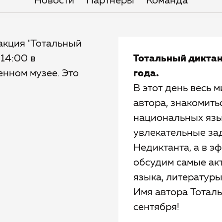
Новости
Партнёры
Команда
акция "Тотальный
 14:00 в
Тотальный диктан
нном музее. Это
года.
В этот день весь м
автора, знакомить
национальных язык
увлекательные зад
Недиктанта, а в 
обсудим самые ак
языка, литературы
Имя автора Тоталь
сентября!