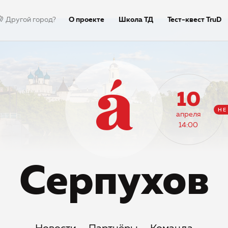
Другой город?
О проекте
Школа ТД
Тест-квест TruD
Недиктант.Дети
Столица
Тексты дикт
10
НЕ
апреля
14:00
Серпухов