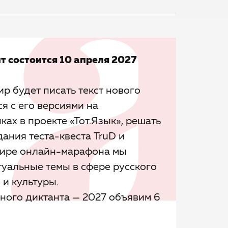
т состоится 10 апреля 2027
ир будет писать текст нового
ся с его версиями на
ах в проекте «Тот.Язык», решать
ания теста-квеста TruD и
эфире онлайн-марафона мы
туальные темы в сфере русского
 и культуры.
ного диктанта — 2027 объявим 6