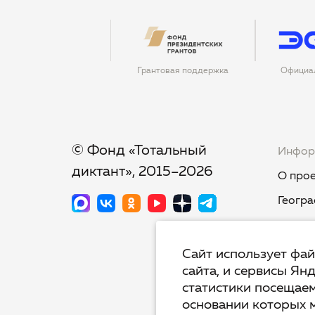
Грантовая поддержка
Официа
© Фонд «Тотальный
Инфор
диктант», 2015–2026
О прое
Геогра
Новост
Тест-к
Сайт использует фа
сайта, и сервисы Ян
Тот.Яз
статистики посещаем
Недикт
основании которых 