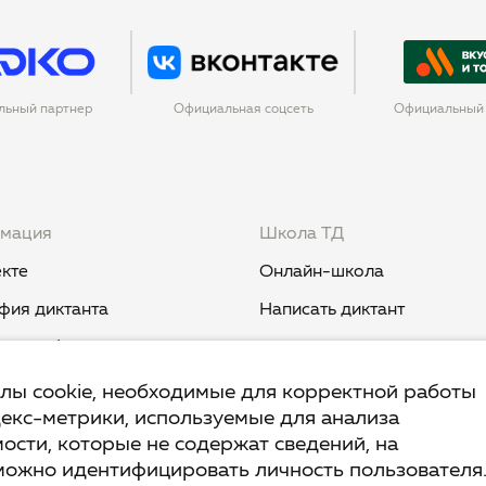
льный партнер
Официальная соцсеть
Официальный 
мация
Школа ТД
кте
Онлайн-школа
фия диктанта
Написать диктант
и и события
Курс «Никогда не пиши "ни
когда"»
вест TruD
йлы cookie, необходимые для корректной работы
декс-метрики, используемые для анализа
Курс «Мыш кродеться»
ык
ости, которые не содержат сведений, на
Курс «Русская пунктуация:
ант.Дети
можно идентифицировать личность пользователя