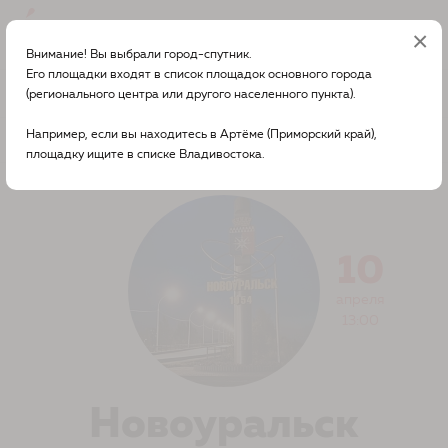
×
Вход
Внимание! Вы выбрали город-спутник.
Его площадки входят в список площадок основного города
О диктанте в вашем городе
Новоуральск
(регионального центра или другого населенного пункта).
Например, если вы находитесь в Артёме (Приморский край),
Другой город?
площадку ищите в списке Владивостока.
10
апреля
13:00
Новоуральск