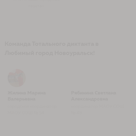
газета»
Команда Тотального диктанта в
Любимый город Новоуральск!
Жилина Марина
Рябинина Светлана
Валерьевна
Александровна
городской координатор,
координатор МАОУ СОШ
МАОУ СОШ № 54
№ 48