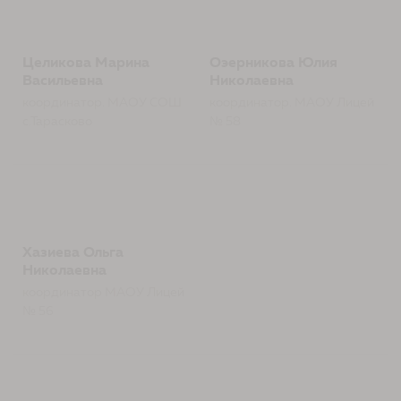
Целикова Марина
Оэерникова Юлия
Васильевна
Николаевна
координатор. МАОУ СОШ
координатор. МАОУ Лицей
с.Тарасково
№ 58
Хазиева Ольга
Николаевна
координатор МАОУ Лицей
№ 56