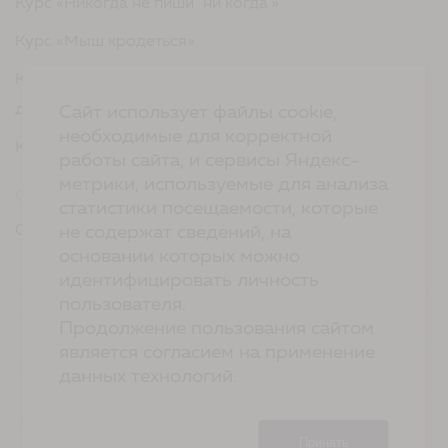
Курс «Никогда не пиши "ни когда"»
Курс «Мыш кродеться»
Курс «Русская пунктуация: болевые точки... и
двоеточия»
Сайт использует файлы cookie,
необходимые для корректной
Курс «Я пишу - мне отвечают»
работы сайта, и сервисы Яндекс-
метрики, используемые для анализа
Сервисы
статистики посещаемости, которые
Организовать акцию в своем городе
не содержат сведений, на
основании которых можно
идентифицировать личность
пользователя.
ТЕХ.ПОДДЕРЖКА
КОНТАКТЫ
Продолжение пользования сайтом
является согласием на применение
ХОСТИНГ
YANDEX CLOUD
данных технологий.
РАЗРАБОТКА
2-UP.RU
Принять