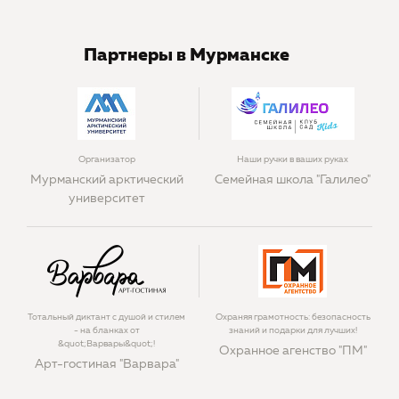
Партнеры в Мурманске
Организатор
Наши ручки в ваших руках
Мурманский арктический
Семейная школа "Галилео"
университет
Тотальный диктант с душой и стилем
Охраняя грамотность: безопасность
- на бланках от
знаний и подарки для лучших!
&quot;Варвары&quot;!
Охранное агенство "ПМ"
Арт-гостиная "Варвара"