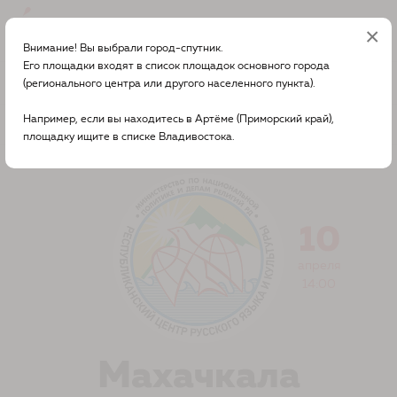
×
Вход
Внимание! Вы выбрали город-спутник.
Его площадки входят в список площадок основного города
О диктанте в вашем городе
Махачкала
(регионального центра или другого населенного пункта).
Например, если вы находитесь в Артёме (Приморский край),
Другой город?
площадку ищите в списке Владивостока.
10
апреля
14:00
Махачкала