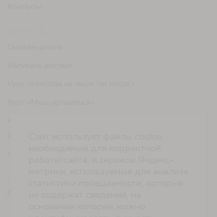
Контакты
Школа ТД
Онлайн-школа
Написать диктант
Курс «Никогда не пиши "ни когда"»
Курс «Мыш кродеться»
Курс «Русская пунктуация: болевые точки... и
двоеточия»
Сайт использует файлы cookie,
необходимые для корректной
Курс «Я пишу - мне отвечают»
работы сайта, и сервисы Яндекс-
метрики, используемые для анализа
Сервисы
статистики посещаемости, которые
Организовать акцию в своем городе
не содержат сведений, на
основании которых можно