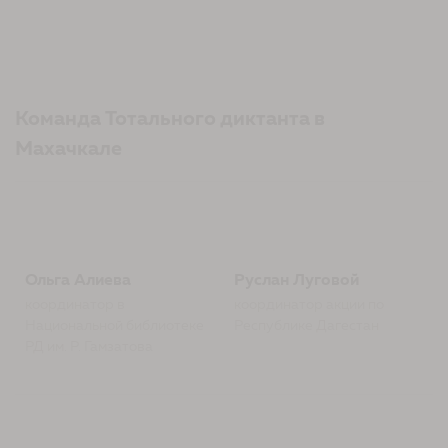
Команда Тотального диктанта в
Махачкале
Ольга Алиева
Руслан Луговой
координатор в
координатор акции по
Национальной библиотеке
Республике Дагестан
РД им. Р. Гамзатова