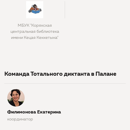
МБУК "Корякская
центральная библиотека
имени Кецая Кеккетына"
Команда Тотального диктанта в Палане
Филимонова Екатерина
координатор