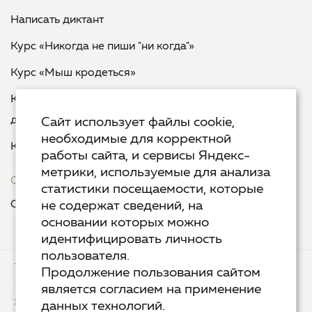
Написать диктант
Курс «Никогда не пиши "ни когда"»
Курс «Мыш кродеться»
Курс «Русская пунктуация: болевые точки... и
двоеточия»
Сайт использует файлы cookie,
необходимые для корректной
Курс «Я пишу - мне отвечают»
работы сайта, и сервисы Яндекс-
метрики, используемые для анализа
Сервисы
статистики посещаемости, которые
Организовать акцию в своем городе
не содержат сведений, на
основании которых можно
идентифицировать личность
пользователя.
ТЕХ.ПОДДЕРЖКА
КОНТАКТЫ
Продолжение пользования сайтом
является согласием на применение
ХОСТИНГ
YANDEX CLOUD
данных технологий.