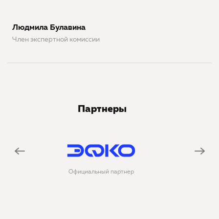
Людмила Булавина
Член экспертной комиссии
Партнеры
циальный партнер
Официальная соцсеть