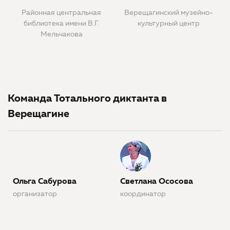
Районная центральная
Верещагинский музейно-
библиотека имени В.Г.
культурный центр
Мельчакова
Команда Тотального диктанта в
Верещагине
Ольга Сабурова
Светлана Ососова
организатор
координатор