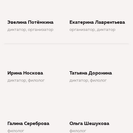
Эвелина Потёмкина
Екатерина Лаврентьева
диктатор, организатор
организатор, диктатор
Ирина Носкова
Татьяна Доронина
диктатор, филолог
диктатор, филолог
Галина Сереброва
Ольга Шешукова
филолог
филолог