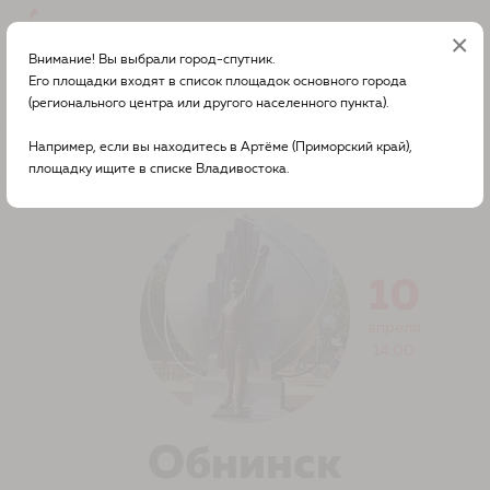
×
Вход
Внимание! Вы выбрали город-спутник.
Его площадки входят в список площадок основного города
О диктанте в вашем городе
Обнинск
(регионального центра или другого населенного пункта).
Например, если вы находитесь в Артёме (Приморский край),
Другой город?
площадку ищите в списке Владивостока.
10
апреля
14:00
Обнинск