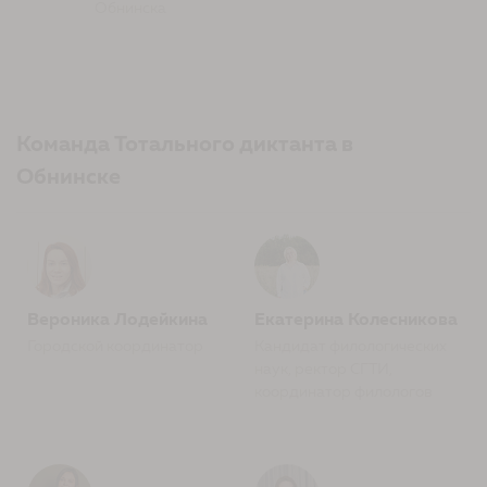
Обнинска
Команда Тотального диктанта в
Обнинске
Вероника Лодейкина
Екатерина Колесникова
Городской координатор
Кандидат филологических
наук, ректор СГТИ,
координатор филологов