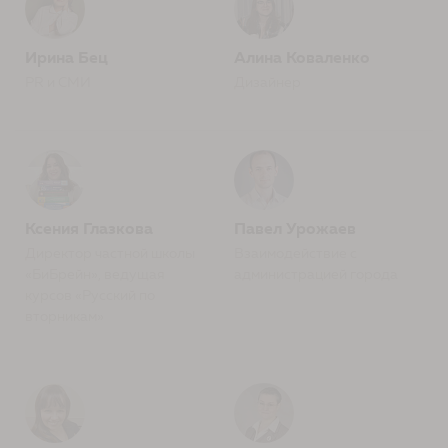
Ирина Бец
Алина Коваленко
PR и СМИ
Дизайнер
Ксения Глазкова
Павел Урожаев
Директор частной школы
Взаимодействие с
«БиБрейн», ведущая
администрацией города
курсов «Русский по
вторникам»