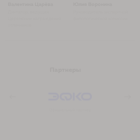
Валентина Царёва
Юлия Воронина
Диктатор, ведущая
Руководитель экспертной
Церемонии награждения
филологической комиссии
отличников
Партнеры
Официальный партнер