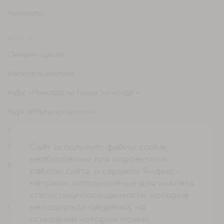
Контакты
Школа ТД
Онлайн-школа
Написать диктант
Курс «Никогда не пиши "ни когда"»
Курс «Мыш кродеться»
Курс «Русская пунктуация: болевые точки... и
двоеточия»
Сайт использует файлы cookie,
необходимые для корректной
Курс «Я пишу - мне отвечают»
работы сайта, и сервисы Яндекс-
метрики, используемые для анализа
Сервисы
статистики посещаемости, которые
Организовать акцию в своем городе
не содержат сведений, на
основании которых можно