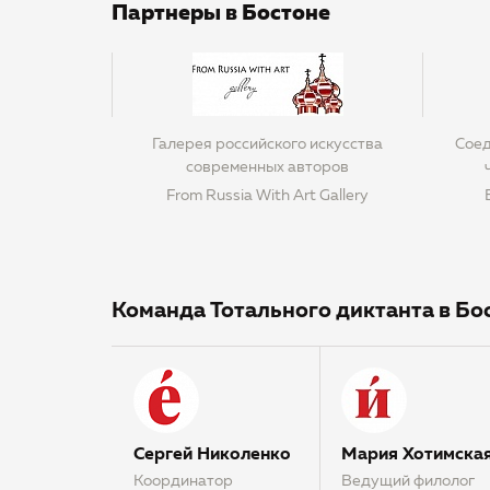
Партнеры в Бостоне
Галерея российского искусства
Соед
современных авторов
From Russia With Art Gallery
Команда Тотального диктанта в Бо
Сергей Николенко
Мария Хотимска
Координатор
Ведущий филолог