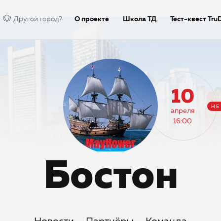
Другой город?
О проекте
Школа ТД
Тест-квест Tru
Недиктант.Дети
Столица
Тексты ди
10
НЕ
апреля
16:00
Бостон