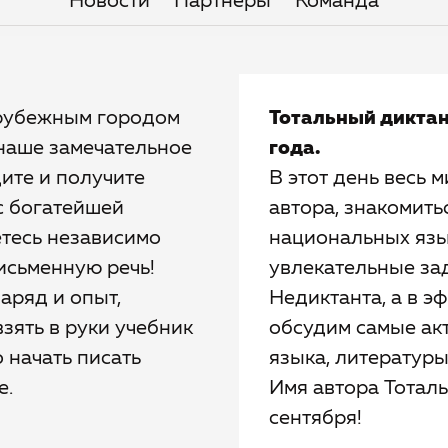
Новости
Партнёры
Команда
арубежным городом
Тотальный диктан
 наше замечательное
года.
те и получите
В этот день весь м
с богатейшей
автора, знакомить
етесь независимо
национальных язык
письменную речь!
увлекательные зад
заряд и опыт,
Недиктанта, а в 
зять в руки учебник
обсудим самые ак
 начать писать
языка, литературы
е.
Имя автора Тоталь
сентября!