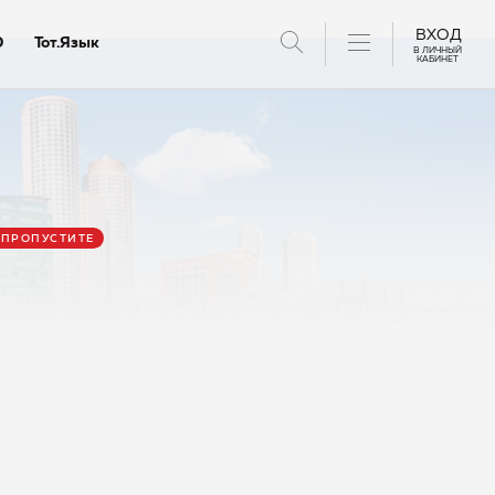
ВХОД
D
Тот.Язык
В ЛИЧНЫЙ
КАБИНЕТ
ктантов
 ПРОПУСТИТЕ