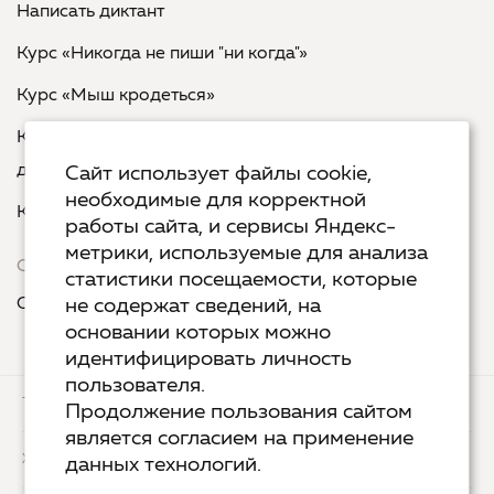
Написать диктант
Курс «Никогда не пиши "ни когда"»
Курс «Мыш кродеться»
Курс «Русская пунктуация: болевые точки... и
двоеточия»
Сайт использует файлы cookie,
необходимые для корректной
Курс «Я пишу - мне отвечают»
работы сайта, и сервисы Яндекс-
метрики, используемые для анализа
Сервисы
статистики посещаемости, которые
Организовать акцию в своем городе
не содержат сведений, на
основании которых можно
идентифицировать личность
пользователя.
ТЕХ.ПОДДЕРЖКА
КОНТАКТЫ
Продолжение пользования сайтом
является согласием на применение
ХОСТИНГ
YANDEX CLOUD
данных технологий.