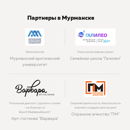
Партнеры в Мурманске
Организатор
Наши ручки в ваших руках
Мурманский арктический
Семейная школа "Галилео"
университет
Тотальный диктант с душой и стилем
Охраняя грамотность: безопасность
- на бланках от
знаний и подарки для лучших!
&quot;Варвары&quot;!
Охранное агенство "ПМ"
Арт-гостиная "Варвара"