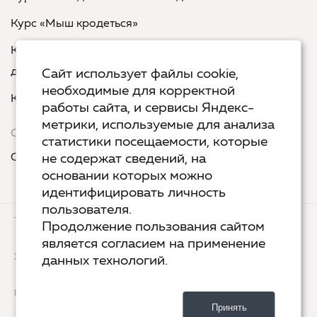
Курс «Мыш кродеться»
Курс «Русская пунктуация: болевые точки... и
двоеточия»
Сайт использует файлы cookie,
необходимые для корректной
Курс «Я пишу - мне отвечают»
работы сайта, и сервисы Яндекс-
метрики, используемые для анализа
Сервисы
статистики посещаемости, которые
Организовать акцию в своем городе
не содержат сведений, на
основании которых можно
идентифицировать личность
пользователя.
ТЕХ.ПОДДЕРЖКА
КОНТАКТЫ
Продолжение пользования сайтом
является согласием на применение
ХОСТИНГ
YANDEX CLOUD
данных технологий.
РАЗРАБОТКА
2-UP.RU
Принять