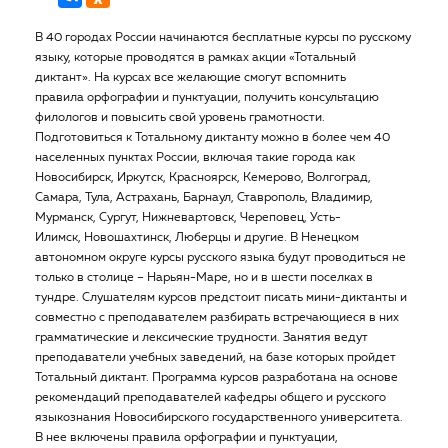
В 40 городах России начинаются бесплатные курсы по русскому
языку, которые проводятся в рамках акции «Тотальный
диктант». На курсах все желающие смогут вспомнить
правила орфографии и пунктуации, получить консультацию
филологов и повысить свой уровень грамотности.
Подготовиться к Тотальному диктанту можно в более чем 40
населенных пунктах России, включая такие города как
Новосибирск, Иркутск, Красноярск, Кемерово, Волгоград,
Самара, Тула, Астрахань, Барнаул, Ставрополь, Владимир,
Мурманск, Сургут, Нижневартовск, Череповец, Усть-
Илимск, Новошахтинск, Люберцы и другие. В Ненецком
автономном округе курсы русского языка будут проводиться не
только в столице – Нарьян-Маре, но и в шести поселках в
тундре. Слушателям курсов предстоит писать мини-диктанты и
совместно с преподавателем разбирать встречающиеся в них
грамматические и лексические трудности. Занятия ведут
преподаватели учебных заведений, на базе которых пройдет
Тотальный диктант. Программа курсов разработана на основе
рекомендаций преподавателей кафедры общего и русского
языкознания Новосибирского государственного университета.
В нее включены правила орфографии и пунктуации,