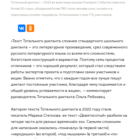
Тотальный диктант — 2022 во всем мире прошел 9 апреля. Событие охватило
более 30 стран, объединив более 780 тысяч человек очно, онлайн и в
трансляции онлайн-марафона. Отличниками стали 7 % участников.
«Текст Тотального диктанта сложнее стандартного школьного
диктанта — это литературное произведение, срез современного
русского литературного языка со всеми его сложностями,
богатством конструкций и вариантов. Поэтому семь процентов
отличников — это хороший результат, который стал следствием
работы экспертов проекта и подготовки самих участников к
акции. Важно отметить, что с каждым годом все лучше пишут
диктант постоянные участники, благодаря чему поднимается и
общий уровень успеваемости в акции», — комментирует
руководитель Тотального диктанта Ольга Ребковец.
Автором текста Тотального диктанта в 2022 году стала
писатель Марина Степнова: ее текст «Девятисотый» разбили на
четыре части для разных временны́х зон. Самыми сложными
для написания оказались «поначалу» (в первой части),
«народишко» (во второй), «под мышками» (в третьей) и «по-