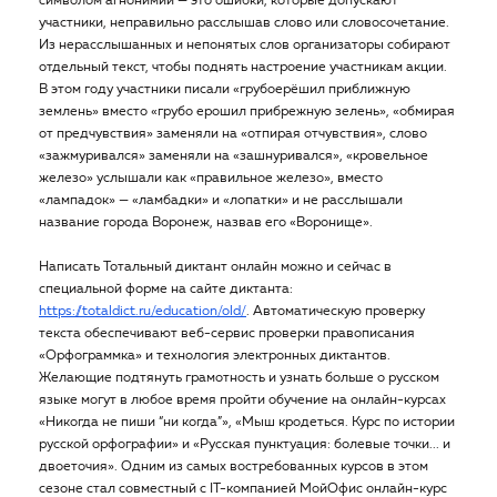
символом агнонимии — это ошибки, которые допускают
участники, неправильно расслышав слово или словосочетание.
Из нерасслышанных и непонятых слов организаторы собирают
отдельный текст, чтобы поднять настроение участникам акции.
В этом году участники писали «грубоерёшил приближную
землень» вместо «грубо ерошил прибрежную зелень», «обмирая
от предчувствия» заменяли на «отпирая отчувствия», слово
«зажмуривался» заменяли на «зашнуривался», «кровельное
железо» услышали как «правильное железо», вместо
«лампадок» — «ламбадки» и «лопатки» и не расслышали
название города Воронеж, назвав его «Воронище».
Написать Тотальный диктант онлайн можно и сейчас в
специальной форме на сайте диктанта:
https://totaldict.ru/education/old/
. Автоматическую проверку
текста обеспечивают веб-сервис проверки правописания
«Орфограммка» и технология электронных диктантов.
Желающие подтянуть грамотность и узнать больше о русском
языке могут в любое время пройти обучение на онлайн-курсах
«Никогда не пиши “ни когда”», «Мыш кродеться. Курс по истории
русской орфографии» и «Русская пунктуация: болевые точки... и
двоеточия». Одним из самых востребованных курсов в этом
сезоне стал совместный с IT-компанией МойОфис онлайн-курс