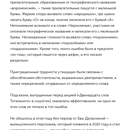
прилагательным, образованным от географического названия
«воронежский», — такие прилагательные пишутся с маленькой
буквы. Жаркие споры вызвало слово «народишко», где нужно
писать букву «О» на конце, многие написали его с буквой «А».
Непонимание возникло и в слове «Черноземья», участники не
опознали географическое название и написали его с маленькой
буквы. Неожиданные сложности вызвало слово «подоконники»,
оно встречалось в написании «подокойники» или
«поддоконники». Кроме того, много ошибок было в предлоге
«из-под», который пишется через дефис, а его писали
раздельно.
Пунктуационные трудности у пишущих были связаны с
обособлением обстоятельств, выраженных деепричастиями, а
также определений, оторванных от определяемого слова.
Подсказки, выпущенные перед акцией («Двенадцать слов
Тотального» в соцсетях), оказались эффективными: ни одно из
этих слов не попало в топ ошибок.
Не обошлось в этом году без перлов от Евы Даласкиной —
вымышленного персонажа, который появился в 2015 году и стал