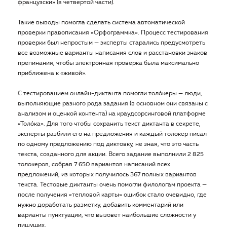
французски» (в четвертой части).
Такие выводы помогла сделать система автоматической
проверки правописания «Орфограммка». Процесс тестирования
проверки был непростым — эксперты старались предусмотреть
все возможные варианты написания слов и расстановки знаков
препинания, чтобы электронная проверка была максимально
приближена к «живой».
С тестированием онлайн-диктанта помогли толóкеры — люди,
выполняющие разного рода задания (в основном они связаны с
анализом и оценкой контента) на краудсорсинговой платформе
«Толóка». Для того чтобы сохранить текст диктанта в секрете,
эксперты разбили его на предложения и каждый толокер писал
по одному предложению под диктовку, не зная, что это часть
текста, созданного для акции. Всего задание выполнили 2 825
толокеров, собрав 7 650 вариантов написаний всех
предложений, из которых получилось 367 полных вариантов
текста. Тестовые диктанты очень помогли филологам проекта —
после получения «тепловой карты» ошибок стало очевидно, где
нужно доработать разметку, добавить комментарий или
варианты пунктуации, что вызовет наибольшие сложности у
пишущих.