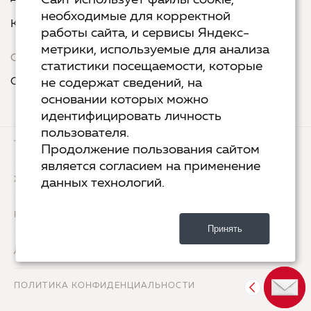
Сайт использует файлы cookie,
необходимые для корректной
Курс «Я пишу - мне отвечают»
работы сайта, и сервисы Яндекс-
метрики, используемые для анализа
Сервисы
статистики посещаемости, которые
Организовать акцию в своем городе
не содержат сведений, на
основании которых можно
идентифицировать личность
пользователя.
ТЕХ.ПОДДЕРЖКА
КОНТАКТЫ
Продолжение пользования сайтом
является согласием на применение
ХОСТИНГ
YANDEX CLOUD
данных технологий.
РАЗРАБОТКА
2-UP.RU
Принять
ДИЗАЙН
SHOROSHILOV.RU
ПОЛИТИКА КОНФИДЕНЦИАЛЬНОСТИ