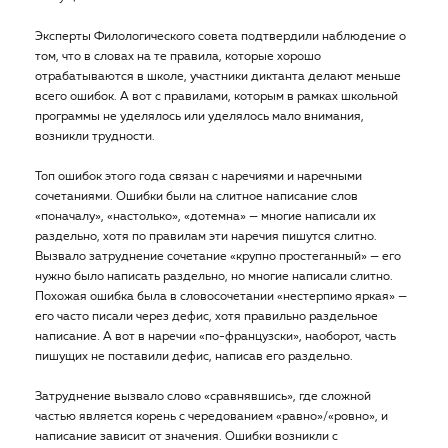
Эксперты Филологического совета подтвердили наблюдение о
том, что в словах на те правила, которые хорошо
отрабатываются в школе, участники диктанта делают меньше
всего ошибок. А вот с правилами, которым в рамках школьной
программы не уделялось или уделялось мало внимания,
возникли трудности.
Топ ошибок этого года связан с наречиями и наречными
сочетаниями. Ошибки были на слитное написание слов
«поначалу», «настолько», «дотемна» — многие написали их
раздельно, хотя по правилам эти наречия пишутся слитно.
Вызвало затруднение сочетание «крупно простеганный» — его
нужно было написать раздельно, но многие написали слитно.
Похожая ошибка была в словосочетании «нестерпимо яркая» —
его часто писали через дефис, хотя правильно раздельное
написание. А вот в наречии «по-французски», наоборот, часть
пишущих не поставили дефис, написав его раздельно.
Затруднение вызвало слово «сравнявшись», где сложной
частью является корень с чередованием «равно»/«ровно», и
написание зависит от значения. Ошибки возникли с