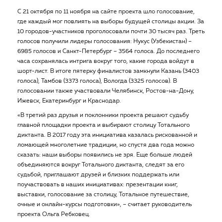
С 21 октября по 11 ноября на сайте проекта шло голосование,
где каждый мог повлиять на выборы будущей столицы акции. За
10 городов-участников проголосовали почти 30 тысяч раз. Треть
голосов получили лидеры голосования: Нукус (Узбекистан) –
6985 голосов и Санкт-Петербург – 3564 голоса. До последнего
часа сохранялась интрига вокруг того, какие города войдут в
шорт-лист. В итоге пятерку финалистов замкнули Казань (3403
голоса), Тамбов (3373 голоса), Вологда (3325 голосов). В
голосовании также участвовали Челябинск, Ростов-на-Дону,
Ижевск, Екатеринбург и Краснодар.
«В третий раз друзья и поклонники проекта решают судьбу
главной площадки проекта и выбирают столицу Тотального
диктанта. В 2017 году эта инициатива казалась рискованной и
ломающей многолетние традиции, но спустя два года можно
сказать: наши выборы появились не зря. Еще больше людей
объединяются вокруг Тотального диктанта, следят за его
судьбой, приглашают друзей и близких поддержать или
поучаствовать в наших инициативах: презентации книг,
выставки, голосование за столицу, Тотальное путешествие,
очные и онлайн-курсы подготовки», – считает руководитель
проекта Ольга Ребковец.