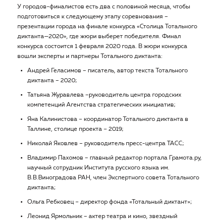
У городов-финалистов есть два с половиной месяца, чтобы
подготовиться к следующему этапу соревнования –
презентации города на финале конкурса «Столица Тотального
диктанта—2020», где жюри выберет победителя. Финал
конкурса состоится 1 февраля 2020 года. В жюри конкурса
вошли эксперты и партнеры Тотального диктанта:
Андрей Геласимов – писатель, автор текста Тотального
диктанта – 2020;
Татьяна Журавлева –руководитель центра городских
компетенций Агентства стратегических инициатив;
Яна Калинистова – координатор Тотального диктанта в
Таллине, столице проекта – 2019;
Николай Яковлев – руководитель пресс-центра ТАСС;
Владимир Пахомов – главный редактор портала Грамота.ру,
научный сотрудник Института русского языка им.
В.В.Виноградова РАН, член Экспертного совета Тотального
диктанта;
Ольга Ребковец – директор фонда «Тотальный диктант»;
Леонид Ярмольник – актер театра и кино, звездный