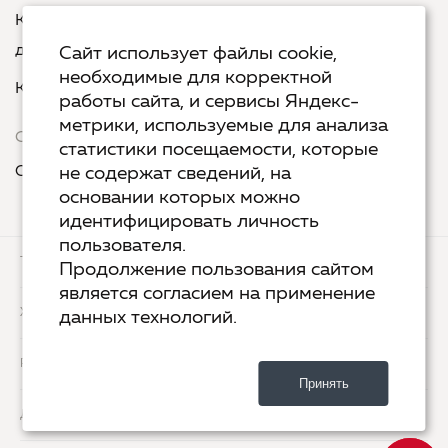
Курс «Русская пунктуация: болевые точки... и
двоеточия»
Сайт использует файлы cookie,
необходимые для корректной
Курс «Я пишу - мне отвечают»
работы сайта, и сервисы Яндекс-
метрики, используемые для анализа
Сервисы
статистики посещаемости, которые
Организовать акцию в своем городе
не содержат сведений, на
основании которых можно
идентифицировать личность
пользователя.
ТЕХ.ПОДДЕРЖКА
КОНТАКТЫ
Продолжение пользования сайтом
является согласием на применение
ХОСТИНГ
YANDEX CLOUD
данных технологий.
РАЗРАБОТКА
2-UP.RU
Принять
ДИЗАЙН
SHOROSHILOV.RU