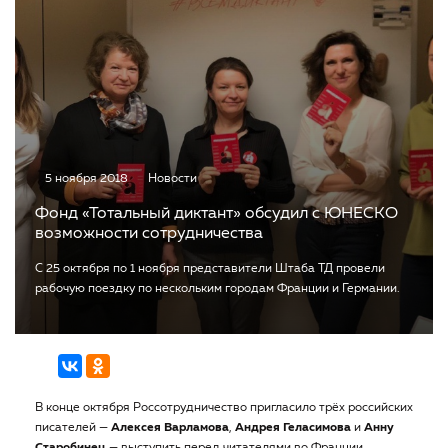
5 ноября 2018
Новости
Фонд «Тотальный диктант» обсудил с ЮНЕСКО
возможности сотрудничества
С 25 октября по 1 ноября представители Штаба ТД провели
рабочую поездку по нескольким городам Франции и Германии.
В конце октября Россотрудничество пригласило трёх российских
писателей —
Алексея Варламова
,
Андрея Геласимова
и
Анну