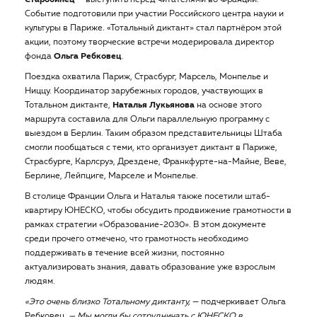
Старобинец
— выступить перед читателями во Франции.
Событие подготовили при участии Российского центра науки и
культуры в Париже. «Тотальный диктант» стал партнёром этой
акции, поэтому творческие встречи модерировала директор
фонда
Ольга Ребковец
.
Поездка охватила Париж, Страсбург, Марсель, Монпелье и
Ниццу. Координатор зарубежных городов, участвующих в
Тотальном диктанте,
Наталья Лукьянова
на основе этого
маршрута составила для Ольги параллельную программу с
выездом в Берлин. Таким образом представительницы Штаба
смогли пообщаться с теми, кто организует диктант в Париже,
Страсбурге, Карлсруэ, Дрездене, Франкфурте-на-Майне, Веве,
Берлине, Лейпциге, Марселе и Монпелье.
В столице Франции Ольга и Наталья также посетили штаб-
квартиру ЮНЕСКО, чтобы обсудить продвижение грамотности в
рамках стратегии «Образование-2030». В этом документе
среди прочего отмечено, что грамотность необходимо
поддерживать в течение всей жизни, постоянно
актуализировать знания, давать образование уже взрослым
людям.
«Это очень близко Тотальному диктанту,
— подчеркивает Ольга
Ребковец.
— Мы могли бы сотрудничать с ЮНЕСКО в