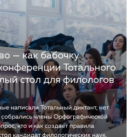
о — как бабочку
 конференции Тотального
лый стол для филологов
вые написали Тотальный диктант, нет
м собрались члены Орфографической
прос, кто и как создает правила
тол кандидат филологических наук,