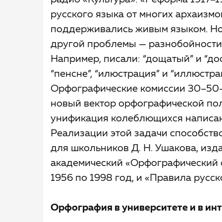
радио «Культура»: «Реформа 1917–
русского языка от многих архаизмов
поддерживались живым языком. Но
другой проблемы — разнобойности 
Например, писали: “дощатый” и “досч
“пенсне”, “илюстрация” и “иллюстрац
Орфографические комиссии 30–50-
новый вектор орфографической по
унификация колеблющихся написан
Реализации этой задачи способств
для школьников Д. Н. Ушакова, изд
академический «Орфографический с
1956 по 1998 год, и «Правила русс
Орфография в университете и в ин