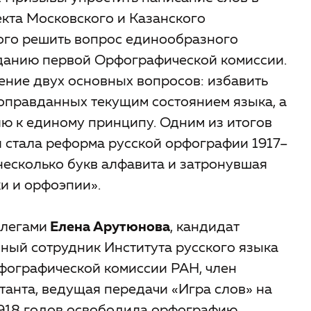
екта Московского и Казанского
ого решить вопрос единообразного
озданию первой Орфографической комиссии.
ние двух основных вопросов: избавить
 оправданных текущим состоянием языка, а
ю к единому принципу. Одним из итогов
 стала реформа русской орфографии 1917–
несколько букв алфавита и затронувшая
и и орфоэпии».
ллегами
Елена Арутюнова
, кандидат
чный сотрудник Института русского языка
рфографической комиссии РАН, член
танта, ведущая передачи «Игра слов» на