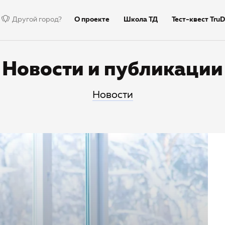
Другой город?
О проекте
Школа ТД
Тест-квест TruD
Недиктант.Дети
Столица
Тексты дик
Новости и публикации
Новости