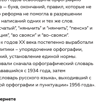
1918 годов освободила орфографию
 — букв, окончаний, правил, которые не
 реформа не помогла в разрешении
написаний одних и тех же слов.
атый”, “няньчить” и “нянчить”, “пенснэ” и
ия”, “во свояси” и “во-свояси”.
х годов ХХ века постепенно выработали
литики – упорядочение орфографии,
ий, установление единой нормы.
овали сначала орфографический словарь
ававшийся с 1934 года, затем
ловарь русского языка», выходивший с
кой орфографии и пунктуации» 1956 года».
тернете