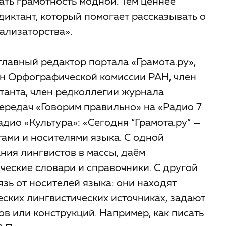
лать грамотность модной. Тем ценнее
 диктант, который помогает рассказывать о
рализаторства».
главный редактор портала «Грамота.ру»,
ен Орфографической комиссии РАН, член
танта, член редколлегии журнала
передач «Говорим правильно» на «Радио 7
адио «Культура»: «Сегодня “Грамота.ру” —
ами и носителями языка. С одной
ния лингвистов в массы, даём
ческие словари и справочники. С другой
зь от носителей языка: они находят
ских лингвистических источниках, задают
в или конструкций. Например, как писать