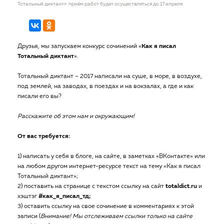
Тотальный диктант»: приём работ будет осуществляться до 17 апреля
Друзья, мы запускаем конкурс сочинений «
Как я писал
Тотальный диктант
».
Тотальный диктант – 2017 написали на суше, в море, в воздухе,
под землей, на заводах, в поездах и на вокзалах, а где и как
писали его вы?
Расскажите об этом нам и окружающим!
От вас требуется:
1) написать у себя в блоге, на сайте, в заметках «ВКонтакте» или
на любом другом интернет-ресурсе текст на тему «Как я писал
Тотальный диктант»;
2) поставить на странице с текстом ссылку на сайт
totaldict.ru
и
хэштэг
#как_я_писал_тд;
3) оставить ссылку на свое сочинение в комментариях к этой
записи (
Внимание! Мы отслеживаем ссылки только на сайте