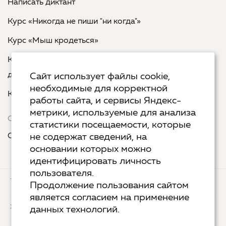
Написать диктант
Курс «Никогда не пиши "ни когда"»
Курс «Мыш кродеться»
Курс «Русская пунктуация: болевые точки... и
двоеточия»
Сайт использует файлы cookie,
необходимые для корректной
Курс «Я пишу - мне отвечают»
работы сайта, и сервисы Яндекс-
метрики, используемые для анализа
Сервисы
статистики посещаемости, которые
Организовать акцию в своем городе
не содержат сведений, на
основании которых можно
идентифицировать личность
пользователя.
ТЕХ.ПОДДЕРЖКА
КОНТАКТЫ
Продолжение пользования сайтом
является согласием на применение
ХОСТИНГ
YANDEX CLOUD
данных технологий.