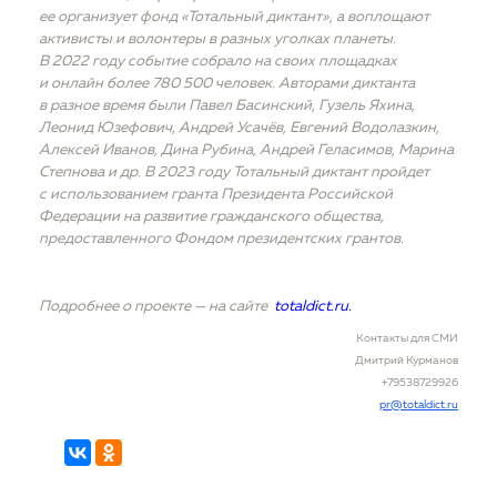
ее организует фонд «Тотальный диктант», а воплощают
активисты и волонтеры в разных уголках планеты.
В 2022 году событие собрало на своих площадках
и онлайн более 780 500 человек. Авторами диктанта
в разное время были Павел Басинский, Гузель Яхина,
Леонид Юзефович, Андрей Усачёв, Евгений Водолазкин,
Алексей Иванов, Дина Рубина, Андрей Геласимов, Марина
Степнова и др. В 2023 году Тотальный диктант пройдет
с использованием гранта Президента Российской
Федерации на развитие гражданского общества,
предоставленного Фондом президентских грантов.
Подробнее о проекте — на сайте
totaldict.ru.
Контакты для СМИ
Дмитрий Курманов
+79538729926
pr@totaldict.ru