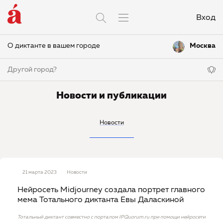
Вход
О диктанте в вашем городе
Москва
Другой город?
Новости и публикации
Новости
21 марта 2023
Новости
Нейросеть Midjourney создала портрет главного
мема Тотального диктанта Евы Даласкиной
Тотальный диктант совместно с порталом IPQuorum.ru при помощи нейросети