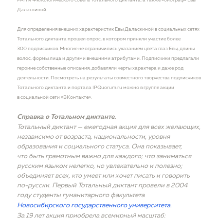
РАН и Филологического совета Тотального диктанта, а также «биограф» Евы
Даласкиной.
Для определения внешних характеристик Евы Даласкиной в социальных сетях
Тотального диктанта прошел опрос, в котором приняли участие более
300 подписчиков. Многие не ограничились указанием цвета глаз Евы, длины
волос, формы лица и другими внешними атрибутами. Подписчики предлагали
героине собственные описания, добавляли черты характера и даже род
деятельности. Посмотреть на результаты совместного творчества подписчиков
Тотального диктанта и портала IPQuorum.ru можно в группе акции
в социальной сети «ВКонтакте».
Справка о Тотальном диктанте.
Тотальный диктант — ежегодная акция для всех желающих,
независимо от возраста, национальности, уровня
образования и социального статуса. Она показывает,
что быть грамотным важно для каждого; что заниматься
русским языком нелегко, но увлекательно и полезно;
объединяет всех, кто умеет или хочет писать и говорить
по-русски. Первый Тотальный диктант провели в 2004
году студенты гуманитарного факультета
Новосибирского государственного университета.
За 19 лет акция приобрела всемирный масштаб: