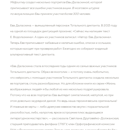
Midjourney создал несколько портретов Евы Даласкиной, которой
приписывают все ошибки участников акции. В мозговом штурме
по визуализации Евы приняли участие более 300 человек.
Ева Даласкина — вымышленный персонаж Тотального диктанта. В 2015 году
на одной из площадок диктующий произнес: «Сейчас мы напишем текст
Е. Водолазкина». А один из участников записал: «Автор: Ева Даласкина».
Теперь Еве приписывают забавные и нелепые ошибки, описки и ослышки,
которые находят при проверке работ. Ежегодно их собирают в единый
альтернативный текст диктанта.
«Ева Даласкина стала в последние годы одним из самых важных участников
Тотального диктанта. Образ ее многолик — и потому очень любопытно,
что нейросеть с помощью участников Тотального диктанта создала несколько
ее портретов, столь разнообразных. Но для обложки книги из серии «Жизнь
воображаемых людей» я бы любой из них несколько подретушировала.
Потому что на всех портретах Ева выглядит симпатичной, неглупой, но при
этом довольно заурядной дамой. Но ведь наша героиня весьма оригинальна!
И главные ее черты — либо дремучее невежество вкупе с поразительной
узколобостью, либо, напротив, яркое остроумие плюс выдающееся
литературное мастерство», ― рассказала Светлана Друговейко-Должанская,
старший преподаватель филфака СПбГУ, член Орфографической комиссии