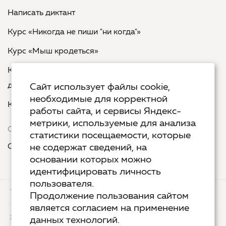
Написать диктант
Курс «Никогда не пиши "ни когда"»
Курс «Мыш кродеться»
Курс «Русская пунктуация: болевые точки... и
двоеточия»
Сайт использует файлы cookie,
необходимые для корректной
Курс «Я пишу - мне отвечают»
работы сайта, и сервисы Яндекс-
метрики, используемые для анализа
Сервисы
статистики посещаемости, которые
Организовать акцию в своем городе
не содержат сведений, на
основании которых можно
идентифицировать личность
пользователя.
ТЕХ.ПОДДЕРЖКА
КОНТАКТЫ
Продолжение пользования сайтом
является согласием на применение
ХОСТИНГ
YANDEX CLOUD
данных технологий.