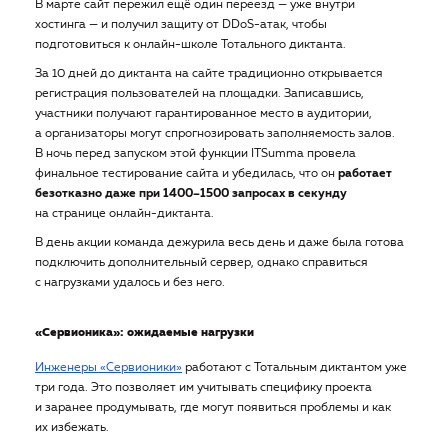
В марте сайт пережил ещё один переезд — уже внутри
хостинга — и получил защиту от DDoS-атак, чтобы
подготовиться к онлайн-школе Тотального диктанта.
За 10 дней до диктанта на сайте традиционно открывается
регистрация пользователей на площадки. Записавшись,
участники получают гарантированное место в аудитории,
а организаторы могут спрогнозировать заполняемость залов.
В ночь перед запуском этой функции ITSumma провела
финальное тестирование сайта и убедилась, что он
работает
безотказно даже при 1400–1500 запросах в секунду
на странице онлайн-диктанта.
В день акции команда дежурила весь день и даже была готова
подключить дополнительный сервер, однако справиться
с нагрузками удалось и без него.
«Сервионика»: ожидаемые нагрузки
Инженеры «Сервионики»
работают с Тотальным диктантом уже
три года. Это позволяет им учитывать специфику проекта
и заранее продумывать, где могут появиться проблемы и как
их избежать.