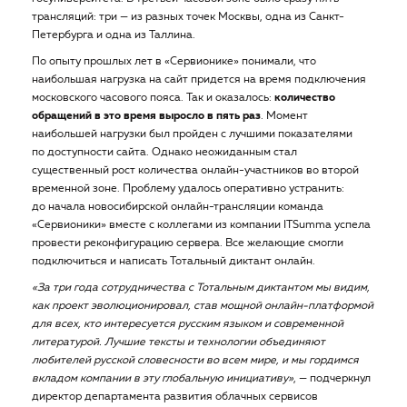
трансляций: три — из разных точек Москвы, одна из Санкт-
Петербурга и одна из Таллина.
По опыту прошлых лет в «Сервионике» понимали, что
наибольшая нагрузка на сайт придется на время подключения
московского часового пояса. Так и оказалось:
количество
обращений в это время выросло в пять раз
. Момент
наибольшей нагрузки был пройден с лучшими показателями
по доступности сайта. Однако неожиданным стал
существенный рост количества онлайн-участников во второй
временной зоне. Проблему удалось оперативно устранить:
до начала новосибирской онлайн-трансляции команда
«Сервионики» вместе с коллегами из компании ITSumma успела
провести реконфигурацию сервера. Все желающие смогли
подключиться и написать Тотальный диктант онлайн.
«За три года сотрудничества с Тотальным диктантом мы видим,
как проект эволюционировал, став мощной онлайн-платформой
для всех, кто интересуется русским языком и современной
литературой. Лучшие тексты и технологии объединяют
любителей русской словесности во всем мире, и мы гордимся
вкладом компании в эту глобальную инициативу»
, — подчеркнул
директор департамента развития облачных сервисов