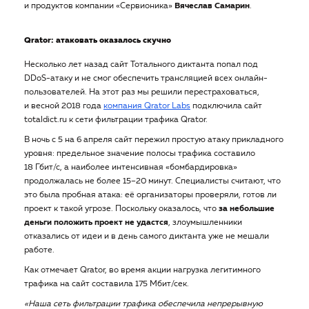
и продуктов компании «Сервионика»
Вячеслав Самарин
.
Qrator: атаковать оказалось скучно
Несколько лет назад сайт Тотального диктанта попал под
DDoS-атаку и не смог обеспечить трансляцией всех онлайн-
пользователей. На этот раз мы решили перестраховаться,
и весной 2018 года
компания Qrator Labs
подключила сайт
totaldict.ru к сети фильтрации трафика Qrator.
В ночь с 5 на 6 апреля сайт пережил простую атаку прикладного
уровня: предельное значение полосы трафика составило
18 Гбит/с, а наиболее интенсивная «бомбардировка»
продолжалась не более 15–20 минут. Специалисты считают, что
это была пробная атака: её организаторы проверяли, готов ли
проект к такой угрозе. Поскольку оказалось, что
за небольшие
деньги положить проект не удастся
, злоумышленники
отказались от идеи и в день самого диктанта уже не мешали
работе.
Как отмечает Qrator, во время акции нагрузка легитимного
трафика на сайт составила 175 Мбит/сек.
«Наша сеть фильтрации трафика обеспечила непрерывную