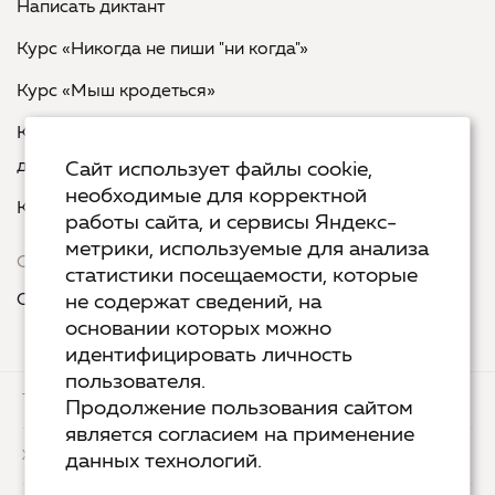
Написать диктант
Курс «Никогда не пиши "ни когда"»
Курс «Мыш кродеться»
Курс «Русская пунктуация: болевые точки... и
двоеточия»
Сайт использует файлы cookie,
необходимые для корректной
Курс «Я пишу - мне отвечают»
работы сайта, и сервисы Яндекс-
метрики, используемые для анализа
Сервисы
статистики посещаемости, которые
Организовать акцию в своем городе
не содержат сведений, на
основании которых можно
идентифицировать личность
пользователя.
ТЕХ.ПОДДЕРЖКА
КОНТАКТЫ
Продолжение пользования сайтом
является согласием на применение
ХОСТИНГ
YANDEX CLOUD
данных технологий.