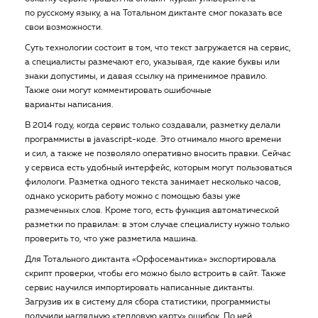
по русскому языку, а на Тотальном диктанте смог показать все
свои возможности.
Суть технологии состоит в том, что текст загружается на сервис,
а специалисты размечают его, указывая, где какие буквы или
знаки допустимы, и давая ссылку на применимое правило.
Также они могут комментировать ошибочные
варианты написания.
В 2014 году, когда сервис только создавали, разметку делали
программисты в javascript-коде. Это отнимало много времени
и сил, а также не позволяло оперативно вносить правки. Сейчас
у сервиса есть удобный интерфейс, которым могут пользоваться
филологи. Разметка одного текста занимает несколько часов,
однако ускорить работу можно с помощью базы уже
размеченных слов. Кроме того, есть функция автоматической
разметки по правилам: в этом случае специалисту нужно только
проверить то, что уже разметила машина.
Для Тотального диктанта «Орфосемантика» экспортировала
скрипт проверки, чтобы его можно было встроить в сайт. Также
сервис научился импортировать написанные диктанты.
Загрузив их в систему для сбора статистики, программисты
получили наглядную «тепловую карту» ошибок. По ней