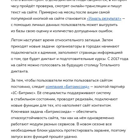
стать волонтёром. В день диктанта люди сверяются, в котором
часу пройдёт проверка, смотрят онлайн-трансляции и пишут
текст на сайте. Примерно на месяц после акции самой
популярной кнопкой на сайте становится
«Узнать результат»
—
с помощью личных данных пользователь может выгрузить
из базы свою оценку и количество допущенных ошибок.
Летом наступает время относительного затишья. Затем
приходят новые задачи: организаторы в городах начинают
подключаться к админке, заполняют страницы информацией
о том, где будет диктант и подготовительные курсы. С 2017 года
на сайте можно голосовать за будущую столицу Тотального
диктанта.
За тем, чтобы пользователи могли пользоваться сайтом
постоянно, следит
компания «Битриксоид»
— золотой партнёр
«1С-Битрикс». Её специалисты поддерживают систему
в стабильном состоянии, проводят редизайн, подключают
новые функции для тех, кто наполняет сайт контентом.
Ключевая задача «Битриксоида» — обеспечить
отказоустойчивость сайта, так как на нём одновременно
работают модули разных сервисов. В новом сезоне все
необходимые блоки удалось протестировать заранее, поэтому
запуск всех функций прошёл удачно.