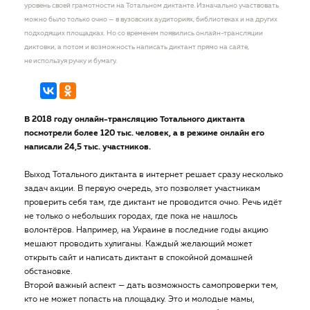
уровень своей грамотности на Тотальном диктанте. Изначально участвовать
можно было только очно — в вузовских аудиториях, библиотеках и на других
подходящих площадках. Но со временем появились онлайн-трансляции
диктовки, а потом и возможность написать диктант прямо на сайте,
не используя ручку и бумагу.
В 2018 году онлайн-трансляцию Тотального диктанта
посмотрели более 120 тыс. человек, а в режиме онлайн его
написали 24,5 тыс. участников.
Выход Тотального диктанта в интернет решает сразу несколько
задач акции. В первую очередь, это позволяет участникам
проверить себя там, где диктант не проводится очно. Речь идёт
не только о небольших городах, где пока не нашлось
волонтёров. Например, на Украине в последние годы акцию
мешают проводить хулиганы. Каждый желающий может
открыть сайт и написать диктант в спокойной домашней
обстановке.
Второй важный аспект — дать возможность самопроверки тем,
кто не может попасть на площадку. Это и молодые мамы,