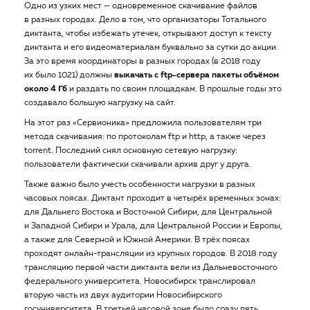
Одно из узких мест — одновременное скачивание файлов
в разных городах. Дело в том, что организаторы Тотального
диктанта, чтобы избежать утечек, открывают доступ к тексту
диктанта и его видеоматериалам буквально за сутки до акции.
За это время координаторы в разных городах (в 2018 году
их было 1021) должны
выкачать с ftp-сервера пакеты объёмом
около 4 Гб
и раздать по своим площадкам. В прошлые годы это
создавало большую нагрузку на сайт.
На этот раз «Сервионика» предложила пользователям три
метода скачивания: по протоколам ftp и http, а также через
torrent. Последний снял основную сетевую нагрузку:
пользователи фактически скачивали архив друг у друга.
Также важно было учесть особенности нагрузки в разных
часовых поясах. Диктант проходит в четырёх временных зонах:
для Дальнего Востока и Восточной Сибири, для Центральной
и Западной Сибири и Урала, для Центральной России и Европы,
а также для Северной и Южной Америки. В трёх поясах
проходят онлайн-трансляции из крупных городов. В 2018 году
трансляцию первой части диктанта вели из Дальневосточного
федерального университета. Новосибирск транслировал
вторую часть из двух аудитории Новосибирского
госуниверситета. В третьей часовой зоне было сразу пять