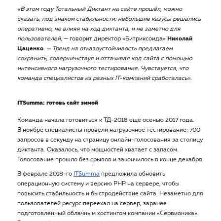
«В этом году Тотальный Диктант на сайте прошёл, можно
сказать, под знаком стабильности: небольшие казусы решались
оперативно, не влияя на ход диктанта, и не заметно для
пользователей
, — говорит директор «Битриксоида»
Николай
Цаценко
.
— Тренд на отказоустойчивость предлагаем
сохранить, совершенствуя и оттачивая код сайта с помощью
интенсивного нагрузочного тестирования. Чувствуется, что
команда специалистов из разных IT-компаний сработалась».
ITSumma: готовь сайт зимой
Команда начала готовиться к ТД-2018 ещё осенью 2017 года.
В ноябре специалисты провели нагрузочное тестирование: 700
запросов в секунду на страницу онлайн-голосования за столицу
диктанта. Оказалось, что мощностей хватает с запасом.
Голосование прошло без срывов и закончилось в конце декабря.
В феврале 2018-го
ITSumma
предложила обновить
операционную систему и версию PHP на сервере, чтобы
повысить стабильность и быстродействие сайта. Незаметно для
пользователей ресурс переехал на сервер, заранее
подготовленный облачным хостингом компании «Сервионика».