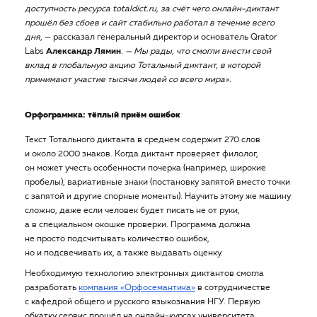
доступность ресурса totaldict.ru, за счёт чего онлайн-диктант
прошёл без сбоев и сайт стабильно работал в течение всего
дня
, — рассказал генеральный директор и основатель Qrator
Labs
Александр Лямин
.
— Мы рады, что смогли внести свой
вклад в глобальную акцию Тотальный диктант, в которой
принимают участие тысячи людей со всего мира».
Орфограммка: тёплый приём ошибок
Текст Тотального диктанта в среднем содержит 270 слов
и около 2000 знаков. Когда диктант проверяет филолог,
он может учесть особенности почерка (например, широкие
пробелы), вариативные знаки (постановку запятой вместо точки
с запятой и другие спорные моменты). Научить этому же машину
сложно, даже если человек будет писать не от руки,
а в специальном окошке проверки. Программа должна
не просто подсчитывать количество ошибок,
но и подсвечивать их, а также выдавать оценку.
Необходимую технологию электронных диктантов смогла
разработать
компания «Орфосемантика»
в сотрудничестве
с кафедрой общего и русского языкознания НГУ. Первую
обкатку сервис прошёл на онлайн-курсах университета