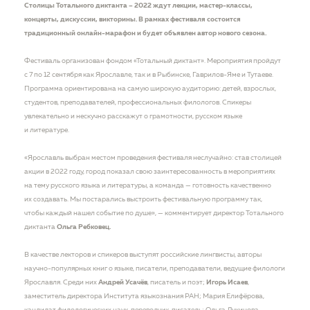
Столицы Тотального диктанта – 2022 ждут лекции, мастер-классы,
концерты, дискуссии, викторины. В рамках фестиваля состоится
традиционный онлайн-марафон и будет объявлен автор нового сезона.
Фестиваль организован фондом «Тотальный диктант». Мероприятия пройдут
с 7 по 12 сентября как Ярославле, так и в Рыбинске, Гаврилов-Яме и Тутаеве.
Программа ориентирована на самую широкую аудиторию: детей, взрослых,
студентов, преподавателей, профессиональных филологов. Спикеры
увлекательно и нескучно расскажут о грамотности, русском языке
и литературе.
«Ярославль выбран местом проведения фестиваля неслучайно: став столицей
акции в 2022 году, город показал свою заинтересованность в мероприятиях
на тему русского языка и литературы, а команда — готовность качественно
их создавать. Мы постарались выстроить фестивальную программу так,
чтобы каждый нашел событие по душе», — комментирует директор Тотального
диктанта
Ольга Ребковец.
В качестве лекторов и спикеров выступят российские лингвисты, авторы
научно-популярных книг о языке, писатели, преподаватели, ведущие филологи
Ярославля. Среди них
Андрей Усачёв
, писатель и поэт;
Игорь Исаев
,
заместитель директора Института языкознания РАН; Мария Елифёрова,