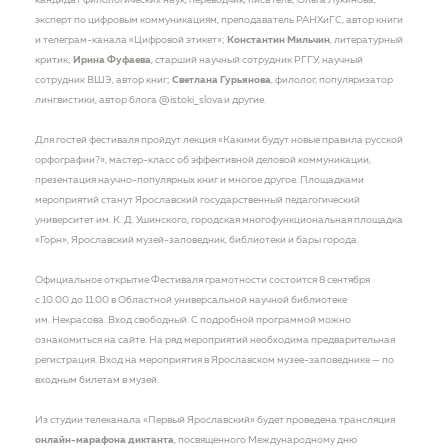
кандидат филологических наук, переводчик, писатель; Ольга Лукинова,
эксперт по цифровым коммуникациям, преподаватель РАНХиГС, автор книги
и телеграм-канала «Цифровой этикет»;
Константин Мильчин
, литературный
критик;
Ирина Фуфаева
, старший научный сотрудник РГГУ, научный
сотрудник ВШЭ, автор книг;
Светлана Гурьянова
, филолог, популяризатор
лингвистики, автор блога @istoki_slova и другие.
Для гостей фестиваля пройдут лекция «Какими будут новые правила русской
орфографии?», мастер-класс об эффективной деловой коммуникации,
презентация научно-популярных книг и многое другое. Площадками
мероприятий станут Ярославский государственный педагогический
университет им. К. Д. Ушинского, городская многофункциональная площадка
«Горн», Ярославский музей-заповедник, библиотеки и бары города.
Официальное открытие Фестиваля грамотности состоится 8 сентября
с 10.00 до 11.00 в Областной универсальной научной библиотеке
им. Некрасова. Вход свободный. С подробной программой можно
ознакомиться на сайте. На ряд мероприятий необходима предварительная
регистрация. Вход на мероприятия в Ярославском музее-заповеднике — по
входным билетам в музей.
Из студии телеканала ​​«Первый Ярославский» будет проведена трансляция
онлайн-марафона диктанта
, посвященного Международному дню