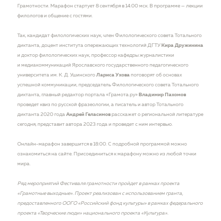
Грамотности. Марафон стартует 8 сентября в 14:00 мск. В программе — лекции
филологов и общение с гостями.
Так, кандидат филологических наук, член Филологического совета Тотального
диктанта, доцент института опережающих технологий ДГТУ
Кира Дружинина
и доктор филологических наук, профессор кафедры журналистики
и медиакоммуникаций Ярославского государственного педагогического
университета им. К. Д. Ушинского
Лариса Ухова
поговорят об основах
успешной коммуникации, председатель Филологического совета Тотального
диктанта, главный редактор портала «Грамота.ру»
Владимир Пахомов
проведет квиз по русской фразеологии, а писатель и автор Тотального
диктанта 2020 года
Андрей Геласимов
расскажет о региональной литературе
сегодня, представит автора 2023 года и проведет с ним интервью.
Онлайн-марафон завершится в 18:00. С подробной программой можно
ознакомиться на сайте. Присоединиться к марафону можно из любой точки
мира.
Ряд мероприятий Фестиваля грамотности пройдет в рамках проекта
«Грамотные выходные». Проект реализован с использованием гранта,
предоставленного ООГО «Российский фонд культуры» в рамках федерального
проекта «Творческие люди» национального проекта «Культура».