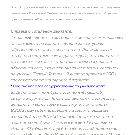
В 2023 году Тотальный диктант проходит с использованием средств гранта
Президента Российской Федерации на развитие гражданского общества,
представленного Фондом президентских грантов.
Справка о Тотальном диктанте.
Тотальный диктант — ежегодная акция для всех желающих,
независимо от возраста, национальности, уровня
образования и социального статуса. Она показывает,
что быть грамотным важно для каждого; что заниматься
русским языком нелегко, но увлекательно и полезно;
объединяет всех, кто умеет или хочет писать и говорить
по-русски. Первый Тотальный диктант провели в 2004
году студенты гуманитарного факультета
Новосибирского государственного университета.
За 19 лет акция приобрела всемирный масштаб:
ее организует фонд «Тотальный диктант», а воплощают
активисты и волонтеры в разных уголках планеты.
В 2022 году событие собрало на своих площадках
и онлайн более 780 500 человек. Авторами диктанта
в разное время были Павел Басинский, Гузель Яхина,
Леонид Юзефович, Андрей Усачёв, Евгений Водолазкин,
Алексей Иванов, Дина Рубина, Андрей Геласимов, Марина