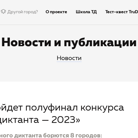
Другой город?
О проекте
Школа ТД
Тест-квест TruD
Недиктант.Дети
Столица
Тексты дик
Новости и публикации
Новости
ойдет полуфинал конкурса
диктанта — 2023»
ьного диктанта борются 8 городов: