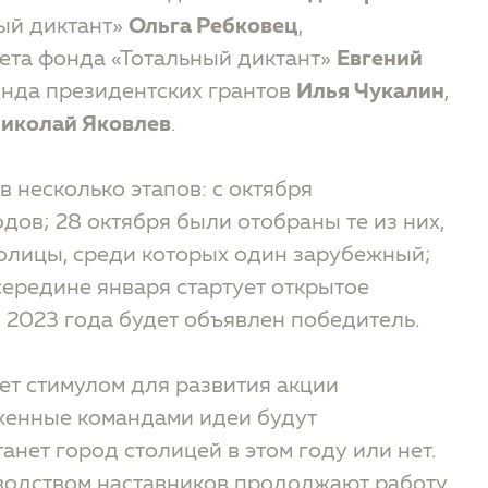
ный диктант»
Ольга Ребковец
,
ета фонда «Тотальный диктант»
Евгений
онда президентских грантов
Илья Чукалин
,
иколай Яковлев
.
 несколько этапов: с октября
дов; 28 октября были отобраны те из них,
толицы, среди которых один зарубежный;
середине января стартует открытое
 2023 года будет объявлен победитель.
нет стимулом для развития акции
оженные командами идеи будут
анет город столицей в этом году или нет.
водством наставников продолжают работу,