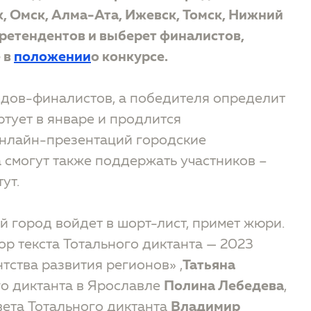
, Омск, Алма-Ата, Ижевск, Томск, Нижний
ретендентов и выберет финалистов,
 в
положении
о конкурсе.
родов-финалистов, а победителя определит
ртует в январе и продлится
 онлайн-презентаций городские
 смогут также поддержать участников –
ут.
й город войдет в шорт-лист, примет жюри.
тор текста Тотального диктанта — 2023
нтства развития регионов» ,
Татьяна
го диктанта в Ярославле
Полина Лебедева
,
ета Тотального диктанта
Владимир