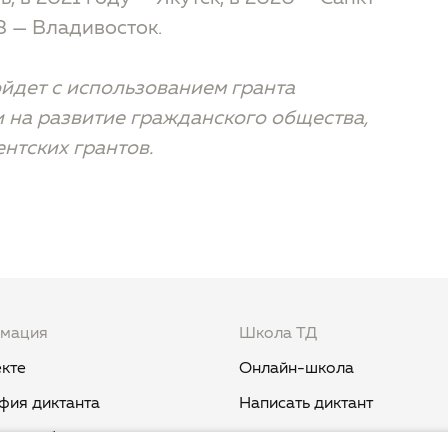
18 — Владивосток.
ойдет с использованием гранта
 на развитие гражданского общества,
нтских грантов.
мация
Школа ТД
кте
Онлайн-школа
фия диктанта
Написать диктант
и и события
Курс «Никогда не пиши "ни