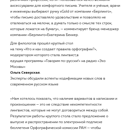
различных профессий, хотят пользоваться качественными
аксессуарами для комфортного письма. Учителя и учёные, врачи
и инженеры выбирают ручку xGold от компании «Берлинго»,
чтобы письмо доставляло удовольствие и позволяло не
отвлекаться на мелочи, а думать только о смысле тех строк,
которые ложатся на бумагу», — комментирует бренд-менеджер
компании «Берлинго»Екатерина Беккер.
Для филологов прошёл круглый стол
на тему «Кто и как создает правила орфографии?»
,
модератором которого стала лингвист,
в
едущая программы «Говорим по-русски!» на радио «Эхо
Москвы»
Ольга Северская
.
Эксперты обсудили аспекты кодификации новых слов в
современном русском языке
.
«Нам хотелось показать, что наличие вариантов в написании и
произношении — это не следствие некомпетентности
лингвистов, которые не могут договориться между собой.
Результатом работы круглого стола стало предложение о
выпуске и распространении по электронной подписке
бюллетеня Орфографической комиссии РАН — чтобы