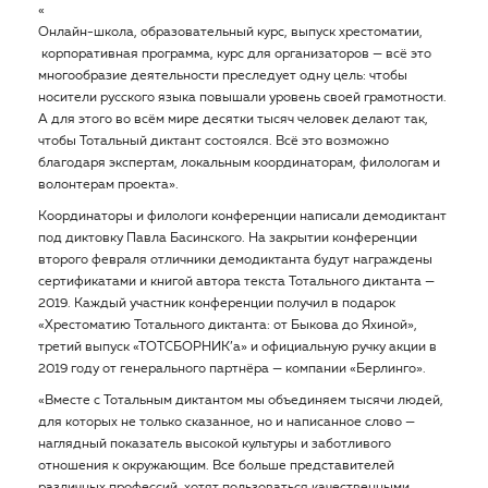
«
Онлайн-школа, образовательный курс, выпуск хрестоматии,
корпоративная программа, курс для организаторов — всё это
многообразие деятельности преследует одну цель: чтобы
носители русского языка повышали уровень своей грамотности.
А для этого во всём мире десятки тысяч человек делают так,
чтобы Тотальный диктант состоялся. Всё это возможно
благодаря экспертам, локальным координаторам, филологам и
волонтерам проекта».
Координаторы и филологи конференции написали демодиктант
под диктовку Павла Басинского. На закрытии конференции
второго февраля отличники демодиктанта будут награждены
сертификатами и книгой автора текста Тотального диктанта —
2019. Каждый участник конференции получил в подарок
«Хрестоматию Тотального диктанта: от Быкова до Яхиной»,
третий выпуск «ТОТСБОРНИК’а» и официальную ручку акции в
2019 году от генерального партнёра — компании «Берлинго».
«Вместе с Тотальным диктантом мы объединяем тысячи людей,
для которых не только сказанное, но и написанное слово —
наглядный показатель высокой культуры и заботливого
отношения к окружающим. Все больше представителей