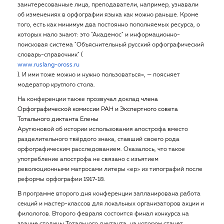
заинтересованные лица, преподаватели, например, узнавали
об изменениях в орфографии языка как можно раньше. Кроме
того, есть как минимум два постоянно пополняемых ресурса, о
которых мало знают: это "Академос" и информационно-
поисковая система "Объяснительный русский орфографический
словарь-справочник" (
www.ruslang-oross.ru
). И ими тоже можно и нужно пользоваться», — поясняет
модератор круглого стола
.
На конференции также прозвучал доклад
члена
Орфографической комиссии РАН и Экспертного совета
Тотального диктанта Елены
Арутюновой об истории использования апострофа вместо
разделительного твёрдого знака, ставший своего рода
орфографическим расследованием. Оказалось, что такое
употребление апострофа не связано с изъятием
революционными матросами литеры «ер» из типографий после
реформы орфографии 1917-18.
В программе второго дня конференции запланирована работа
секций и мастер-классов для локальных организаторов акции и
филологов. Второго февраля состоится финал конкурса на