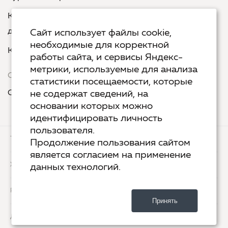
Курс «Русская пунктуация: болевые точки... и
двоеточия»
Сайт использует файлы cookie,
необходимые для корректной
Курс «Я пишу - мне отвечают»
работы сайта, и сервисы Яндекс-
метрики, используемые для анализа
Сервисы
статистики посещаемости, которые
Организовать акцию в своем городе
не содержат сведений, на
основании которых можно
идентифицировать личность
пользователя.
ТЕХ.ПОДДЕРЖКА
КОНТАКТЫ
Продолжение пользования сайтом
является согласием на применение
ХОСТИНГ
YANDEX CLOUD
данных технологий.
РАЗРАБОТКА
2-UP.RU
Принять
ДИЗАЙН
SHOROSHILOV.RU