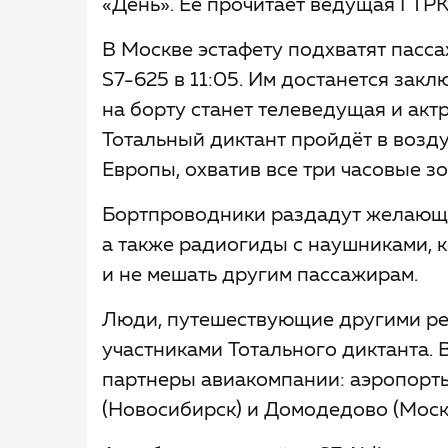
«День». Её прочитает ведущая ГТР
В Москве эстафету подхватят пасса
S7-625 в 11:05. Им достанется закл
на борту станет телеведущая и акт
Тотальный диктант пройдёт в возд
Европы, охватив все три часовые з
Бортпроводники раздадут желающи
а также радиогиды с наушниками, 
и не мешать другим пассажирам.
Люди, путешествующие другими рейс
участниками Тотального диктанта. 
партнеры авиакомпании: аэропорты
(Новосибирск) и Домодедово (Моск