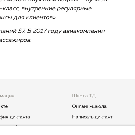
-класс, внутренние регулярные
исы для клиентов».
паний S7. В 2017 году авиакомпании
ассажиров.
мация
Школа ТД
кте
Онлайн-школа
фия диктанта
Написать диктант
и и события
Курс «Никогда не пиши "ни