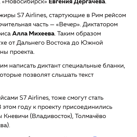
К «Новосибирск»
Евгения Дергачёва
.
жиры S7 Airlines, стартующие в Рим рейсом
ючительная часть — «Вечер». Диктатором
риса
Алла Михеева
. Таким образом
ухе от Дальнего Востока до Южной
оны проекта.
м написать диктант специальные бланки,
которые позволят слышать текст
ами S7 Airlines, тоже смогут стать
В этом году к проекту присоединились
 Кневичи (Владивосток), Толмачёво
ва).