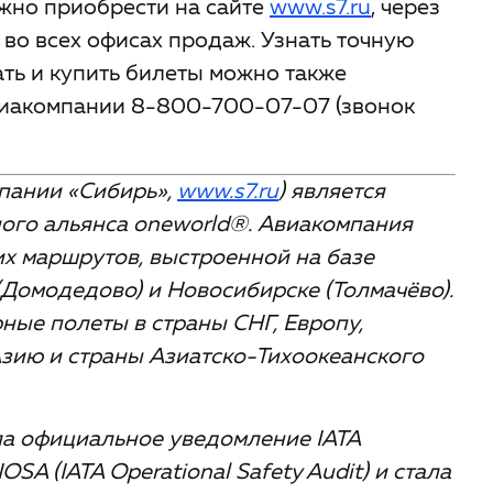
ожно приобрести на сайте
www.s7.ru
, через
 во всех офисах продаж. Узнать точную
ть и купить билеты можно также
виакомпании 8-800-700-07-07 (звонок
пании «Сибирь»,
www.s7.ru
) является
ого альянса oneworld
®
. Авиакомпания
х маршрутов, выстроенной на базе
(Домодедово) и Новосибирске (Толмачёво).
рные полеты в страны СНГ, Европу,
зию и страны Азиатско-Тихоокеанского
ла официальное уведомление IATA
SA (IATA Operational Safety Audit) и стала