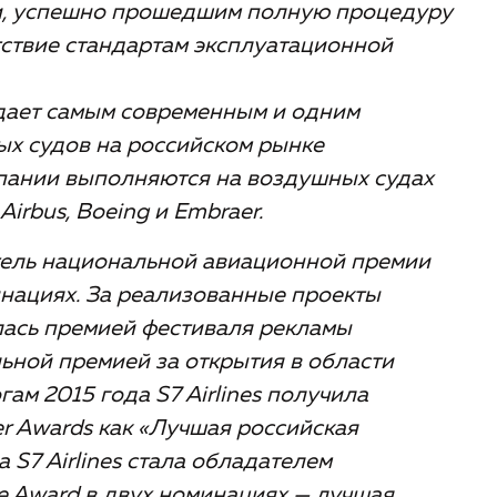
и, успешно прошедшим полную процедуру
ствие стандартам эксплуатационной
адает самым современным и одним
ых судов на российском рынке
мпании выполняются на воздушных судах
rbus, Boeing и Embraer.
итель национальной авиационной премии
нациях. За реализованные проекты
алась премией фестиваля рекламы
ьной премией за открытия в области
ам 2015 года S7 Airlines получила
ler Awards как «Лучшая российская
 S7 Airlines cтала обладателем
e Award в двух номинациях — лучшая