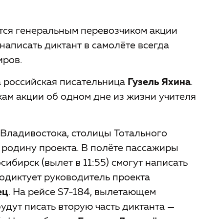
вится генеральным перевозчиком акции
написать диктант в самолёте всегда
иров.
а российская писательница
Гузель Яхина
.
икам акции об одном дне из жизни учителя
 Владивостока, столицы Тотального
а родину проекта. В полёте пассажиры
ибирск (вылет в 11:55) смогут написать
продиктует руководитель проекта
ец
. На рейсе S7-184, вылетающем
будут писать вторую часть диктанта —