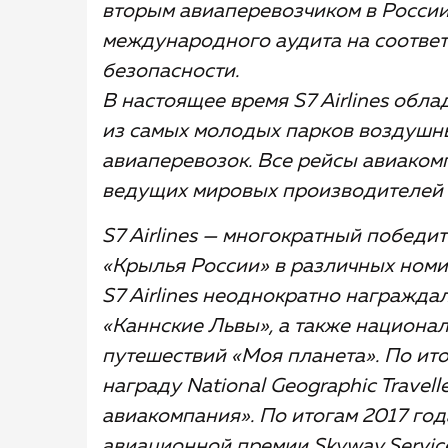
вторым авиаперевозчиком в Росси
международного аудита на соответ
безопасности.
В настоящее время S7 Airlines обл
из самых молодых парков воздушн
авиаперевозок. Все рейсы авиако
ведущих мировых производителей Ai
S7 Airlines — многократный побед
«Крылья России» в различных номи
S7 Airlines неоднократно награжд
«Каннские Львы», а также национал
путешествий «Моя планета». По итог
награду National Geographic Travel
авиакомпания». По итогам 2017 года
авиационной премии Skyway Servic