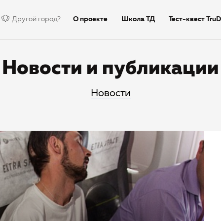
Другой город?
О проекте
Школа ТД
Тест-квест TruD
Недиктант.Дети
Столица
Тексты дик
Новости и публикации
Новости