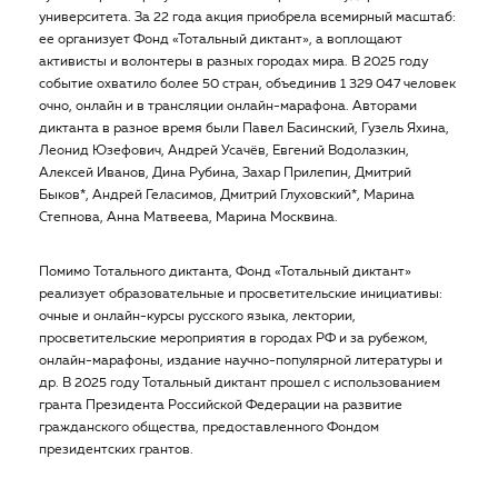
университета. За 22 года акция приобрела всемирный масштаб:
ее организует Фонд «Тотальный диктант», а воплощают
активисты и волонтеры в разных городах мира. В 2025 году
событие охватило более 50 стран, объединив 1 329 047 человек
очно, онлайн и в трансляции онлайн-марафона. Авторами
диктанта в разное время были Павел Басинский, Гузель Яхина,
Леонид Юзефович, Андрей Усачёв, Евгений Водолазкин,
Алексей Иванов, Дина Рубина, Захар Прилепин, Дмитрий
Быков*, Андрей Геласимов, Дмитрий Глуховский*, Марина
Степнова, Анна Матвеева, Марина Москвина.
Помимо Тотального диктанта, Фонд «Тотальный диктант»
реализует образовательные и просветительские инициативы:
очные и онлайн-курсы русского языка, лектории,
просветительские мероприятия в городах РФ и за рубежом,
онлайн-марафоны, издание научно-популярной литературы и
др. В 2025 году Тотальный диктант прошел с использованием
гранта Президента Российской Федерации на развитие
гражданского общества, предоставленного Фондом
президентских грантов.