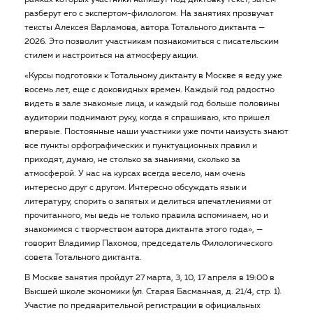
рамках которых участники напишут под диктовку текст, затем
разберут его с экспертом-филологом. На занятиях прозвучат
тексты Алексея Варламова, автора Тотального диктанта —
2026. Это позволит участникам познакомиться с писательским
стилем и настроиться на атмосферу акции.
«Курсы подготовки к Тотальному диктанту в Москве я веду уже
восемь лет, еще с доковидных времен. Каждый год радостно
видеть в зале знакомые лица, и каждый год больше половины
аудитории поднимают руку, когда я спрашиваю, кто пришел
впервые. Постоянные наши участники уже почти наизусть знают
все пункты орфографических и пунктуационных правил и
приходят, думаю, не столько за знаниями, сколько за
атмосферой. У нас на курсах всегда весело, нам очень
интересно друг с другом. Интересно обсуждать язык и
литературу, спорить о запятых и делиться впечатлениями от
прочитанного, мы ведь не только правила вспоминаем, но и
знакомимся с творчеством автора диктанта этого года», —
говорит Владимир Пахомов, председатель Филологического
совета Тотального диктанта.
В Москве занятия пройдут 27 марта, 3, 10, 17 апреля в 19:00 в
Высшей школе экономики (ул. Старая Басманная, д. 21/4, стр. 1).
Участие по предварительной регистрации в официальных