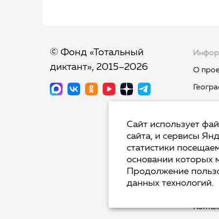
© Фонд «Тотальный
Инфор
диктант», 2015–2026
О прое
Геогра
Новост
Тест-к
Сайт использует фа
сайта, и сервисы Ян
Тот.Яз
статистики посещаем
Недикт
основании которых 
Продолжение пользо
Вопрос
данных технологий.
Полит
Конта