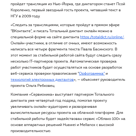
пройдет трансляция из Нью-Йорка, где диктатором станет Псой
Короленко, первый звездный гость проекта, читавший текст в
НГУ в 2009 году.
«Следить за трансляциями, которые пройдут в прямом эфире
“ВКонтакте”, и писать Тотальный диктант онлайн можно в
специальной форме на сайте диктанта
https://totaldict.ru/online/
.
Онлайн-участники, в отличие от очных, имеют возможность
написать все четыре фрагмента текста Павла Басинского. В
этот момент за стабильной работой сайта будут следить сразу
несколько IT-партнеров проекта. Автоматическая проверка
работ участников будет осуществляться на основе разработок
веб-сервиса проверки правописания “
Орфограммка”
и
технологий электронных диктантов
», — объясняет руководитель
проекта Ольга Ребковец.
Компания «Сервионика» выступает партнером Тотального
диктанта уже четвертый год подряд, помогая проекту
увеличивать онлайн-аудиторию и разворачивая
вычислительные ресурсы проекта на облачной платформе. Для
стабильной работы будет задействован сервис «Облако 100» на
основе аппаратных решений Huawei и Mellanox с высокой
производительностью.