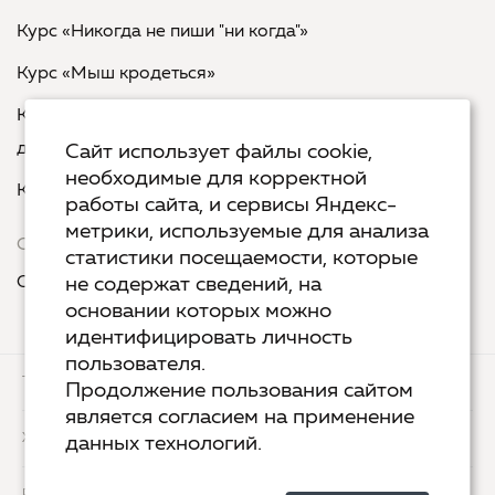
Курс «Никогда не пиши "ни когда"»
Курс «Мыш кродеться»
Курс «Русская пунктуация: болевые точки... и
двоеточия»
Сайт использует файлы cookie,
необходимые для корректной
Курс «Я пишу - мне отвечают»
работы сайта, и сервисы Яндекс-
метрики, используемые для анализа
Сервисы
статистики посещаемости, которые
Организовать акцию в своем городе
не содержат сведений, на
основании которых можно
идентифицировать личность
пользователя.
ТЕХ.ПОДДЕРЖКА
КОНТАКТЫ
Продолжение пользования сайтом
является согласием на применение
ХОСТИНГ
YANDEX CLOUD
данных технологий.