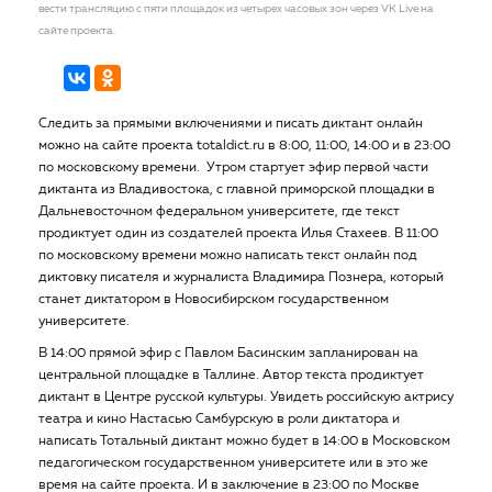
вести трансляцию с пяти площадок из четырех часовых зон через VK Live на
сайте проекта.
Следить за прямыми включениями и писать диктант онлайн
можно на сайте проекта totaldict.ru в 8:00, 11:00, 14:00 и в 23:00
по московскому времени. Утром стартует эфир первой части
диктанта из Владивостока, с главной приморской площадки в
Дальневосточном федеральном университете, где текст
продиктует один из создателей проекта Илья Стахеев. В 11:00
по московскому времени можно написать текст онлайн под
диктовку писателя и журналиста Владимира Познера, который
станет диктатором в Новосибирском государственном
университете.
В 14:00 прямой эфир с Павлом Басинским запланирован на
центральной площадке в Таллине. Автор текста продиктует
диктант в Центре русской культуры. Увидеть российскую актрису
театра и кино Настасью Самбурскую в роли диктатора и
написать Тотальный диктант можно будет в 14:00 в Московском
педагогическом государственном университете или в это же
время на сайте проекта. И в заключение в 23:00 по Москве