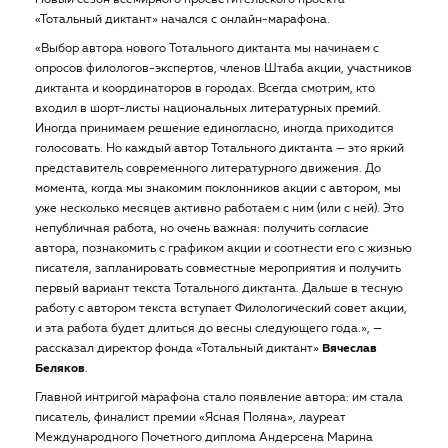
Новый сезон всемирного просветительского проекта
«Тотальный диктант» начался с онлайн-марафона.
«Выбор автора нового Тотального диктанта мы начинаем с
опросов филологов-экспертов, членов Штаба акции, участников
диктанта и координаторов в городах. Всегда смотрим, кто
входил в шорт-листы национальных литературных премий.
Иногда принимаем решение единогласно, иногда приходится
голосовать. Но каждый автор Тотального диктанта — это яркий
представитель современного литературного движения. До
момента, когда мы знакомим поклонников акции с автором, мы
уже несколько месяцев активно работаем с ним (или с ней). Это
непубличная работа, но очень важная: получить согласие
автора, познакомить с графиком акции и соотнести его с жизнью
писателя, запланировать совместные мероприятия и получить
первый вариант текста Тотального диктанта. Дальше в тесную
работу с автором текста вступает Филологический совет акции,
и эта работа будет длиться до весны следующего года.», —
рассказал директор фонда «Тотальный диктант»
Вячеслав
Беляков
.
Главной интригой марафона стало появление автора: им стала
писатель, финалист премии «Ясная Поляна», лауреат
Международного Почетного диплома Андерсена Марина