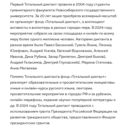
Первый Тотальный диктант провели в 2004 году студенты
гуманитарного факультета Новосибирского государственного
университета. За 20 лет акция приобрела всемирный масштаб:
ее организует фонд «Тотальный диктант», а воплощают
активисты и волонтеры в разных городах мира. В 2024 году
мероприятие собрало на своих площадках и онлайн по всему
миру более одного миллиона человек. Авторами диктанта в
разное время были Павел Басинский, Гузель Яхина, Леонид
Юзефович, Андрей Усачёв, Евгений Водолазкин, Алексей
Иванов, Дина Рубина, Захар Прилепин, Дмитрий Быков1,
Андрей Геласимов, Дмитрий Глуховский2, Марина Степнова,
Анна Матвеева.
Помимо Тотального диктанта фонд «Тотальный диктант»
реализует образовательные и просветительские инициативы:
очные и онлайн-курсы русского языка, лектории,
просветительские мероприятия в городах РФ и за рубежом,
онлайн-марафоны, издание научно-популярной литературы и
др. В 2024 году Тотальный диктант проводился с
использованием гранта Президента Российской Федерации на
развитие гражданского общества, предоставленного Фондом
президентских грантов.