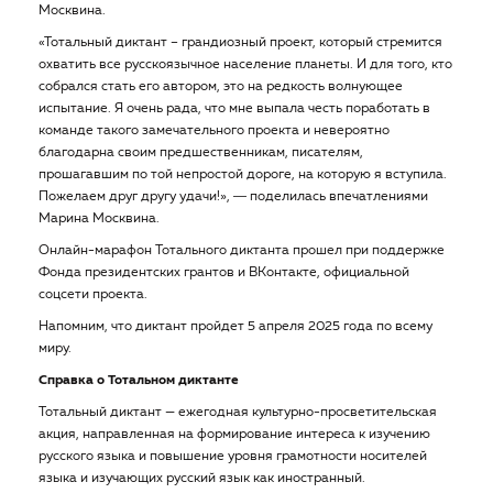
Москвина.
«Тотальный диктант – грандиозный проект, который стремится
охватить все русскоязычное население планеты. И для того, кто
собрался стать его автором, это на редкость волнующее
испытание. Я очень рада, что мне выпала честь поработать в
команде такого замечательного проекта и невероятно
благодарна своим предшественникам, писателям,
прошагавшим по той непростой дороге, на которую я вступила.
Пожелаем друг другу удачи!», ― поделилась впечатлениями
Марина Москвина.
Онлайн-марафон Тотального диктанта прошел при поддержке
Фонда президентских грантов и ВКонтакте, официальной
соцсети проекта.
Напомним, что диктант пройдет 5 апреля 2025 года по всему
миру.
Справка о Тотальном диктанте
Тотальный диктант — ежегодная культурно-просветительская
акция, направленная на формирование интереса к изучению
русского языка и повышение уровня грамотности носителей
языка и изучающих русский язык как иностранный.