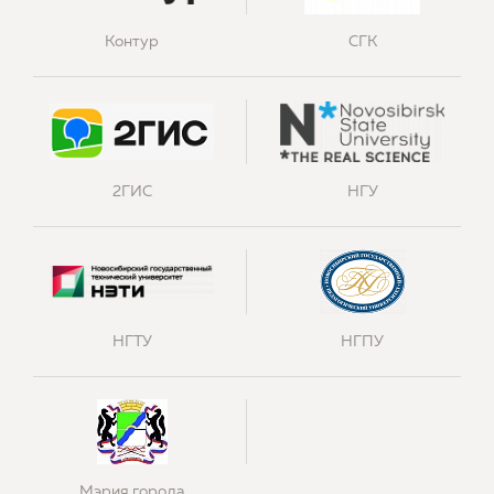
Контур
СГК
2ГИС
НГУ
НГТУ
НГПУ
Мэрия города